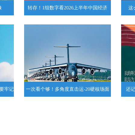
像
转存！1组数字看2026上半年中国经济
这
头像
转存！1组数字看2026上半年中国经
这么
济
近
壁
7月15日，2026年上半年国民经济运行情
练
况发布。一组数字带你了解！
详情
示要牢记
一次看个够！多角度直击运-20硬核场面
还
提示要
一次看个够！多角度直击运-20硬核
还记
场面
20
为1
要牢
运－20即将迎来列装空军十周年，一组