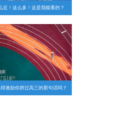
么近！这么多！这是我能看的？
近！这么多！这是我能看的？
日，陆军第74集团军某旅挺进西北戈
靶场，开展跨昼夜实弹射击综合演
。
详情
记得激励你拼过高三的那句话吗？
得激励你拼过高三的那句话吗？
26高考倒计时，传递这组壁纸，一起
290万高考生加油！