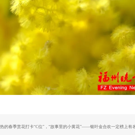
热的春季赏花打卡“C位”，“故事里的小黄花”——银叶金合欢一定榜上有