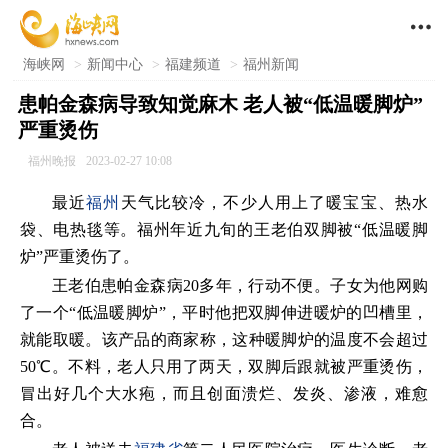

海峡网
>
新闻中心
>
福建频道
>
福州新闻
患帕金森病导致知觉麻木 老人被“低温暖脚炉”
严重烫伤
福州晚报
2023-02-27 10:08
最近
福州
天气比较冷，不少人用上了暖宝宝、热水
袋、电热毯等。福州年近九旬的王老伯双脚被“低温暖脚
炉”严重烫伤了。
王老伯患帕金森病20多年，行动不便。子女为他网购
了一个“低温暖脚炉”，平时他把双脚伸进暖炉的凹槽里，
就能取暖。该产品的商家称，这种暖脚炉的温度不会超过
50℃。不料，老人只用了两天，双脚后跟就被严重烫伤，
冒出好几个大水疱，而且创面溃烂、发炎、渗液，难愈
合。