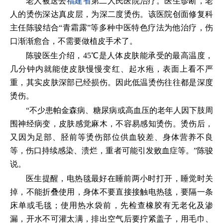
老人被送去
福建省
第二人民医院治疗。医生诊断，老
人的烫伤深达真皮层，为深二度烫伤。该医院创面修复科
主任陈骏结合“青霜露”等多种中医特色疗法为他治疗，伤
口渐渐愈合，不需要做植皮手术了。
陈骏医生介绍，45℃是人体皮肤能承受的最高温度，
几分钟内就能使皮肤慢慢变红、起水疱，表面上看不严
重，其实皮肤深部已经损伤。因此低温烫伤往往都是深度
烫伤。
“不少患帕金森病、糖尿病或高血压的老年人因下肢周
围神经病变，皮肤感觉麻木，不容易感知烫伤。烫伤后，
又因为足部、胫前等烫伤部位供血较差、身体营养不良
等，伤口持续感染、溃烂，重者可能引发败血症等。”陈骏
说。
医生提醒，电热毯最好在睡前两小时打开，睡觉时关
掉，不能折叠使用，身体不要直接接触电热毯，要隔一条
床单或毛毯；使用热水袋前，先检查橡胶有无老化及渗
漏，开水不可灌太满，排出空气后要拧紧盖子，用毛巾、