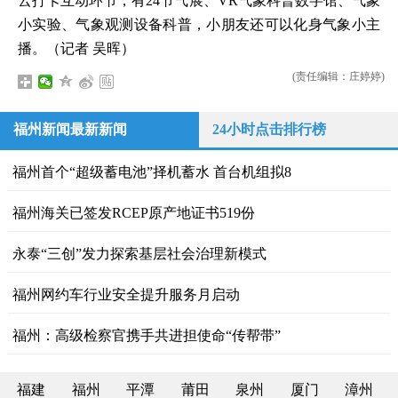
云打卡互动环节，有24节气展、VR气象科普数字馆、气象
小实验、气象观测设备科普，小朋友还可以化身气象小主
播。（记者 吴晖）
(责任编辑：庄婷婷)
福州新闻最新新闻
24小时点击排行榜
福州首个“超级蓄电池”择机蓄水 首台机组拟8
福州海关已签发RCEP原产地证书519份
永泰“三创”发力探索基层社会治理新模式
福州网约车行业安全提升服务月启动
福州：高级检察官携手共进担使命“传帮带”
福建
福州
平潭
莆田
泉州
厦门
漳州