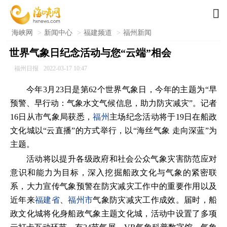

海峡网
>
新闻中心
>
福建频道
>
福州新闻
世界气象日纪念活动与您“云端”相会
福州日报
2022-03-17 10:47
今年3月23日是第62个世界气象日，今年的主题为“早
预警、早行动：气象水文气候信息，助力防灾减灾”。记者
16日从市气象局获悉，
福州
主场纪念活动将于19日在船政
文化城以“云直播”的方式举行，以“海丝气象 走向深蓝”为
主题。
活动将以提升各级政府和社会公众气象灾害防范应对
意识和能力为目标，深入挖掘船政文化与气象的紧密联
系，大力宣传气象预警在防灾减灾工作中的重要作用以及
近年来
福建省
、
福州市
气象防灾减灾工作成效。届时，船
政文化城将化身船政气象主题文化城，活动中设置了多项