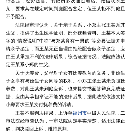
行鉴定，经办法官、书记员多次通过电话、微信联系王
某，要求其在规定时间到庭配合鉴定，但王某拒不到庭且
不予配合。
法院经审理认为，关于亲子关系，小郑主张王某系其
生父，提供了出生医学证明、部分视频资料、王某本人签
字的“情况说明”中称“与郑某育有一男孩”等必要证据并申
请亲子鉴定，而王某无正当理由拒绝配合做亲子鉴定，应
由王某承担不利的法律后果，综合证据情况，法院依法认
定王某系小郑的生父。
关于抚养费，父母对子女有抚养教育的义务，非婚生
子女享有与婚生子女同等的权利。小郑主张王某未负担抚
养费，对此王某未到庭应诉，也未提交书面答辩意见或证
据，应由其承担举证不能的法律后果，据此法院依法支持
小郑要求王某支付抚养费的诉请。
王某不服判决结果，上诉至
福州市
中级人民法院，二
审法院经审查认为，一审法院认定事实清楚，适用法律正
确，判决驳回上诉，维持原判。