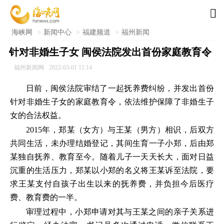

海峡网
>
新闻中心
>
福建频道
>
福州新闻
针对非婚生子女 闽侯法院发出首份家庭教育令
福州新闻网
2022-03-01 11:14
日前，闽侯法院审结了一起抚养费纠纷，并发出首份
针对非婚生子女的家庭教育令，依法维护保障了非婚生子
女的合法权益。
2015年，郑某（女方）与王某（男方）相识，后双方
共同生活，未办理结婚登记，其间生育一子小郑，后由郑
某独自抚养、教育至今。随着儿子一天天长大，面对日益
沉重的生活压力，郑某以小郑的名义将王某诉至法院，要
求王某支付自孩子出生以来的抚养费，并负担今后医疗
费、教育费的一半。
审理过程中，小郑申请对其与王某之间的亲子关系进