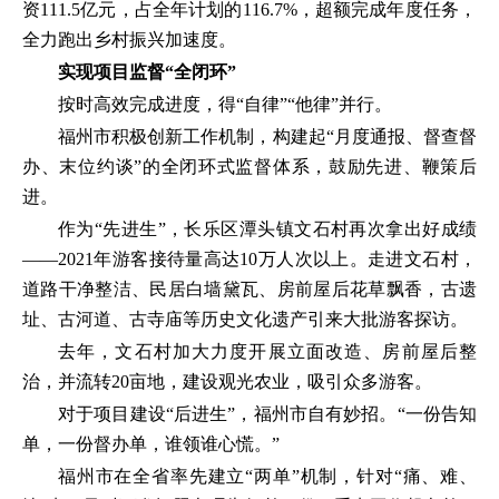
资111.5亿元，占全年计划的116.7%，超额完成年度任务，
全力跑出乡村振兴加速度。
实现项目监督“全闭环”
按时高效完成进度，得“自律”“他律”并行。
福州市积极创新工作机制，构建起“月度通报、督查督
办、末位约谈”的全闭环式监督体系，鼓励先进、鞭策后
进。
作为“先进生”，长乐区潭头镇文石村再次拿出好成绩
——2021年游客接待量高达10万人次以上。走进文石村，
道路干净整洁、民居白墙黛瓦、房前屋后花草飘香，古遗
址、古河道、古寺庙等历史文化遗产引来大批游客探访。
去年，文石村加大力度开展立面改造、房前屋后整
治，并流转20亩地，建设观光农业，吸引众多游客。
对于项目建设“后进生”，福州市自有妙招。“一份告知
单，一份督办单，谁领谁心慌。”
福州市在全省率先建立“两单”机制，针对“痛、难、