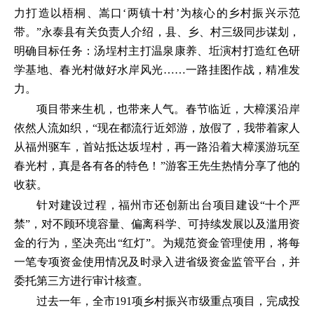
力打造以梧桐、嵩口‘两镇十村’为核心的乡村振兴示范
带。”永泰县有关负责人介绍，县、乡、村三级同步谋划，
明确目标任务：汤埕村主打温泉康养、坵演村打造红色研
学基地、春光村做好水岸风光……一路挂图作战，精准发
力。
项目带来生机，也带来人气。春节临近，大樟溪沿岸
依然人流如织，“现在都流行近郊游，放假了，我带着家人
从福州驱车，首站抵达坂埕村，再一路沿着大樟溪游玩至
春光村，真是各有各的特色！”游客王先生热情分享了他的
收获。
针对建设过程，福州市还创新出台项目建设“十个严
禁”，对不顾环境容量、偏离科学、可持续发展以及滥用资
金的行为，坚决亮出“红灯”。为规范资金管理使用，将每
一笔专项资金使用情况及时录入进省级资金监管平台，并
委托第三方进行审计核查。
过去一年，全市191项乡村振兴市级重点项目，完成投