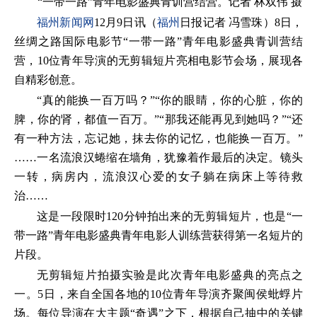
“一带一路”青年电影盛典青训营结营。记者 林双伟 摄
福州新闻网
12月9日讯（
福州
日报记者 冯雪珠）8日，
丝绸之路国际电影节“一带一路”青年电影盛典青训营结
营，10位青年导演的无剪辑短片亮相电影节会场，展现各
自精彩创意。
“真的能换一百万吗？”“你的眼睛，你的心脏，你的
脾，你的肾，都值一百万。”“那我还能再见到她吗？”“还
有一种方法，忘记她，抹去你的记忆，也能换一百万。”
……一名流浪汉蜷缩在墙角，犹豫着作最后的决定。镜头
一转，病房内，流浪汉心爱的女子躺在病床上等待救
治……
这是一段限时120分钟拍出来的无剪辑短片，也是“一
带一路”青年电影盛典青年电影人训练营获得第一名短片的
片段。
无剪辑短片拍摄实验是此次青年电影盛典的亮点之
一。5日，来自全国各地的10位青年导演齐聚闽侯蚍蜉片
场。每位导演在大主题“奇遇”之下，根据自己抽中的关键