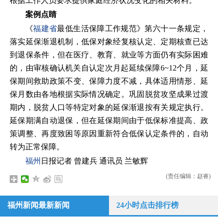
根据工作人员要求提供家庭经济状况变化的相关材料。
案例点睛
《
福建省
最低生活保障工作规范》第六十一条规定，
落实延保渐退机制，低保对象经复核认定、定期核查已达
到退保条件，但在医疗、教育、就业等方面仍有实际困难
的，由审核确认机关自认定次月起延续保障6~12个月，延
保期间救助政策不变、保障力度不减，具体适用情形、延
保月数由各地根据实际情况确定。巩固脱贫攻坚成果过渡
期内，脱贫人口等特定对象的延保渐退按有关规定执行。
延保期满自动退保，但在延保期间由于低保标准提高、政
策调整、再度致困等原因重新符合低保认定条件的，自动
转为正常保障。
福州
日报记者 曾建兵 通讯员 兰敏辉
(责任编辑：赵睿)
福州新闻最新新闻
24小时点击排行榜