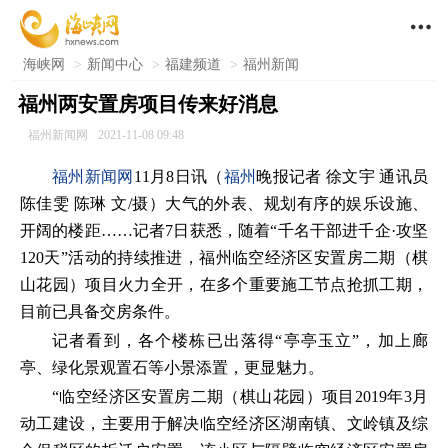

海峡网
>
新闻中心
>
福建频道
>
福州新闻
福州两安置房项目传来好消息
福州新闻网
2021-11-08 09:48
福州新闻网
11月8日讯（
福州
晚报记者 徐文宇 通讯员
陈佳雯 陈琳 文/摄）大气的外表、规划有序的娱乐设施、
开阔的楼距……记者7日获悉，随着“千名干部进千企·攻坚
120天”活动的持续推进，福州临空经济区安置房二期（棋
山花园）项目火力全开，在多个重要施工节点抢抓工期，
目前已具备交房条件。
记者看到，各个楼栋已出落得“亭亭玉立”，加上廊
亭、绿化景观置石等小景添置，更显魅力。
“临空经济区安置房二期（棋山花园）项目2019年3月
动工建设，主要用于解决临空经济区湖南镇、文岭镇及综