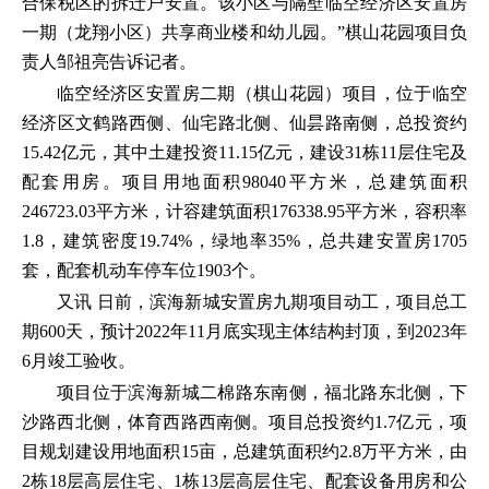
合保税区的拆迁户安置。该小区与隔壁临空经济区安置房
一期（龙翔小区）共享商业楼和幼儿园。”棋山花园项目负
责人邹祖亮告诉记者。
临空经济区安置房二期（棋山花园）项目，位于临空
经济区文鹤路西侧、仙宅路北侧、仙昙路南侧，总投资约
15.42亿元，其中土建投资11.15亿元，建设31栋11层住宅及
配套用房。项目用地面积98040平方米，总建筑面积
246723.03平方米，计容建筑面积176338.95平方米，容积率
1.8，建筑密度19.74%，绿地率35%，总共建安置房1705
套，配套机动车停车位1903个。
又讯 日前，滨海新城安置房九期项目动工，项目总工
期600天，预计2022年11月底实现主体结构封顶，到2023年
6月竣工验收。
项目位于滨海新城二棉路东南侧，福北路东北侧，下
沙路西北侧，体育西路西南侧。项目总投资约1.7亿元，项
目规划建设用地面积15亩，总建筑面积约2.8万平方米，由
2栋18层高层住宅、1栋13层高层住宅、配套设备用房和公