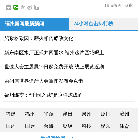
(责任编辑：赵睿)
福州新闻最新新闻
24小时点击排行榜
船政格致园：薪火相传船政文化
新东南区水厂正式并网通水 福州这片区域喝上
世遗大会主题展19日起免费开放 线上展览近期
​第44届世界遗产大会新闻发布会点击
福州蝶变：“千园之城”是这样炼成的
福建
福州
平潭
莆田
泉州
厦门
漳州
国内
国际
台海
财经
科技
娱乐
体育