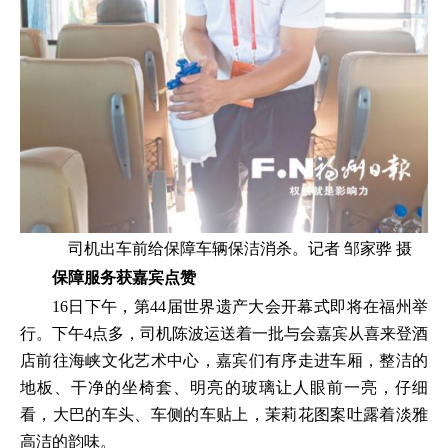
司机出车前给保障车辆保洁消杀。记者 邹家骅 摄
保障服务获嘉宾点赞
16日下午，第44届世界遗产大会开幕式即将在福州举
行。下午4点多，司机陈波运送着一批与会嘉宾从喜来登酒
店前往海峡文化艺术中心，嘉宾们有序走进车厢，整洁的
地板、干净的坐椅套、明亮的玻璃让人眼前一亮，仔细
看，大巴的车头、车侧的车贴上，茉莉花图案吐露着淡雅
高洁的韵味。