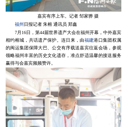
嘉宾有序上车。记者 邹家骅 摄
福州
日报记者 朱榕 通讯员 郑鑫
7月16日，第44届世界遗产大会在福州开幕，中外嘉宾
相约榕城，共话遗产保护。连日来，由
福建
港口集团权属
的闽运集团保障大巴、公交有序载送嘉宾往返会场，参观
领略福州丰富的历史文化遗存，准点舒适温馨的接送服务
赢得与会嘉宾频频赞许。