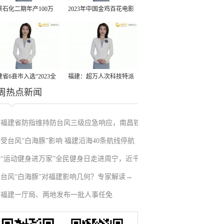
景石化二期年产100万
2023年中国金鸡百花电影
丙烷脱氢项目建成中交
节有福电影巡展31日启动
省6县市入选“2023全
福建：超万人次科技特派
周热点新闻
县域发展潜力百强县”
员一线开展服务
福建省防指维持防台风三级应急响应，南昌铁
受台风“白海豚”影响 福建沿海40条航线停航
路停运部分旅客列车→
“运动健身进万家”全民健身日走进周宁，近千
台风“白海豚”对福建影响几何？专家解读→
人徒步云端
福建一厅局、两地发布一批人事任免