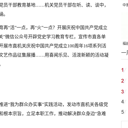
关党员干部教育基地……机关党员干部在听、读、谈中，
中
涵。
吨
再“活”一点，再“火”一点？开展庆祝中国共产党成立
机关”微信公众号开辟党史学习教育专栏，宣传市直各单
福建
展市直机关庆祝中国共产党成立100周年16项系列活
一
国
文艺作品征集展播……用喜闻乐见、活泼新颖的活动凝
。
推进“我为群众办实事”实践活动，发动市直机关各级党
和根本宗旨，立足本职工作，推动解决群众身边“急难