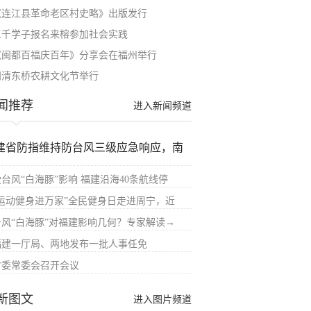
《连江县革命老区村史略》出版发行
三千学子报名来榕参加社会实践
《闽都百福庆百年》分享会在福州举行
闽清东桥农耕文化节举行
闻推荐
进入新闻频道
建省防指维持防台风三级应急响应，南
受台风“白海豚”影响 福建沿海40条航线停
“运动健身进万家”全民健身日走进周宁，近
台风“白海豚”对福建影响几何？专家解读→
福建一厅局、两地发布一批人事任免
省委常委会召开会议
新图文
进入图片频道