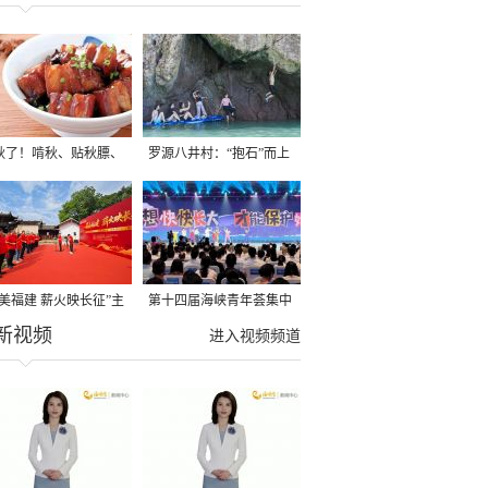
秋了！啃秋、贴秋膘、
罗源八井村：“抱石”而上
秋，福建人这样过才够
→
寻美福建 薪火映长征”主
第十四届海峡青年荟集中
新视频
活动在龙岩长汀启动
阶段活动在福州举行
进入视频频道