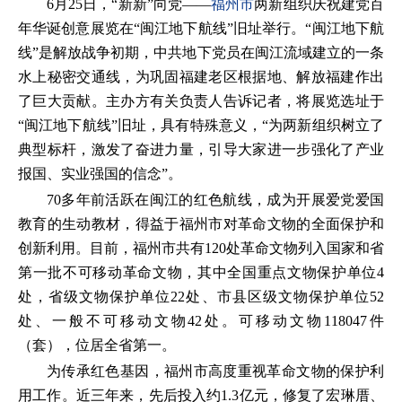
6月25日，“新新”向党——
福州市
两新组织庆祝建党百
年华诞创意展览在“闽江地下航线”旧址举行。“闽江地下航
线”是解放战争初期，中共地下党员在闽江流域建立的一条
水上秘密交通线，为巩固福建老区根据地、解放福建作出
了巨大贡献。主办方有关负责人告诉记者，将展览选址于
“闽江地下航线”旧址，具有特殊意义，“为两新组织树立了
典型标杆，激发了奋进力量，引导大家进一步强化了产业
报国、实业强国的信念”。
70多年前活跃在闽江的红色航线，成为开展爱党爱国
教育的生动教材，得益于福州市对革命文物的全面保护和
创新利用。目前，福州市共有120处革命文物列入国家和省
第一批不可移动革命文物，其中全国重点文物保护单位4
处，省级文物保护单位22处、市县区级文物保护单位52
处、一般不可移动文物42处。可移动文物118047件
（套），位居全省第一。
为传承红色基因，福州市高度重视革命文物的保护利
用工作。近三年来，先后投入约1.3亿元，修复了宏琳厝、