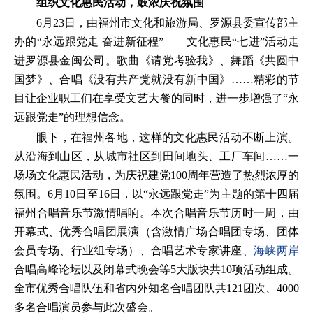
组织文化惠民活动，鼓浓庆祝氛围
6月23日，由福州市文化和旅游局、罗源县委宣传部主
办的“永远跟党走 奋进新征程”——文化惠民“七进”活动走
进罗源县金闽公司。歌曲《请党考验我》、舞蹈《共圆中
国梦》、合唱《没有共产党就没有新中国》……精彩的节
目让企业职工们在享受文艺大餐的同时，进一步增强了“永
远跟党走”的理想信念。
眼下，在福州各地，这样的文化惠民活动不断上演。
从沿海到山区，从城市社区到田间地头、工厂车间……一
场场文化惠民活动，为庆祝建党100周年营造了热烈浓厚的
氛围。6月10日至16日，以“永远跟党走”为主题的第十四届
福州合唱音乐节激情唱响。本次合唱音乐节历时一周，由
开幕式、优秀合唱团展演（含激情广场合唱团专场、团体
会员专场、行业组专场）、合唱艺术专家讲座、
海峡两岸
合唱高峰论坛以及闭幕式晚会等5大版块共10项活动组成。
全市优秀合唱队伍和省内外知名合唱团队共121团次、4000
多名合唱演员参与此次盛会。