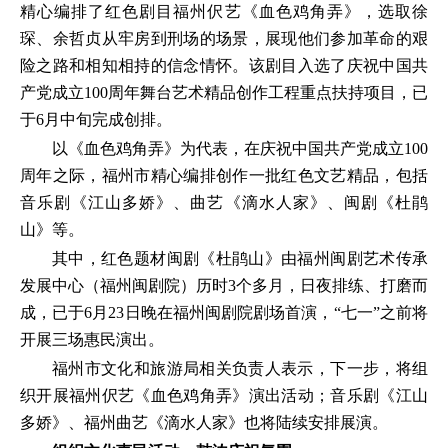
精心编排了红色剧目福州伬艺《血色鸡角弄》，选取徐
琛、余哲贞从牢房到刑场的场景，展现他们参加革命的艰
险之路和相知相持的信念情怀。该剧目入选了庆祝中国共
产党成立100周年舞台艺术精品创作工程重点扶持项目，已
于6月中旬完成创排。
以《血色鸡角弄》为代表，在庆祝中国共产党成立100
周年之际，福州市精心编排创作一批红色文艺精品，包括
音乐剧《江山多娇》、曲艺《滴水人家》、闽剧《杜鹃
山》等。
其中，红色题材闽剧《杜鹃山》由福州闽剧艺术传承
发展中心（福州闽剧院）历时3个多月，日夜排练、打磨而
成，已于6月23日晚在福州闽剧院剧场首演，“七一”之前将
开展三场惠民演出。
福州市文化和旅游局相关负责人表示，下一步，将组
织开展福州伬艺《血色鸡角弄》演出活动；音乐剧《江山
多娇》、福州曲艺《滴水人家》也将陆续安排展演。