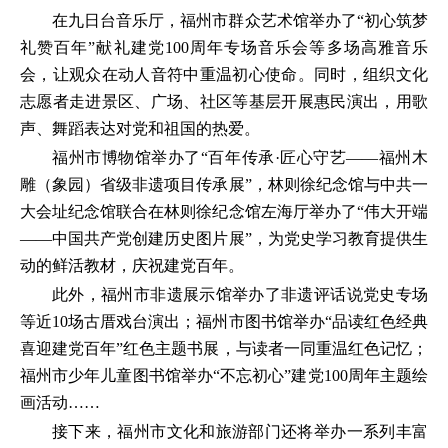
在九日台音乐厅，福州市群众艺术馆举办了“初心筑梦
礼赞百年”献礼建党100周年专场音乐会等多场高雅音乐
会，让观众在动人音符中重温初心使命。同时，组织文化
志愿者走进景区、广场、社区等基层开展惠民演出，用歌
声、舞蹈表达对党和祖国的热爱。
福州市博物馆举办了“百年传承·匠心守艺——福州木
雕（象园）省级非遗项目传承展”，林则徐纪念馆与中共一
大会址纪念馆联合在林则徐纪念馆左海厅举办了“伟大开端
——中国共产党创建历史图片展”，为党史学习教育提供生
动的鲜活教材，庆祝建党百年。
此外，福州市非遗展示馆举办了非遗评话说党史专场
等近10场古厝戏台演出；福州市图书馆举办“品读红色经典
喜迎建党百年”红色主题书展，与读者一同重温红色记忆；
福州市少年儿童图书馆举办“不忘初心”建党100周年主题绘
画活动……
接下来，福州市文化和旅游部门还将举办一系列丰富