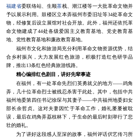
福建省
委联络站、生顺
茶
栈、潮江楼等一大批革命文物并
予以展示利用。鼓楼区立本弄福州市委旧址等34处革命文
物，经修复后设立展馆对社会开放。此外，福州还依托革
命文物建成了44处各级爱国主义教育基地、党史教育基
地、党性教育基地和廉政教育基地。
福州市文化和旅游局充分利用革命文物资源优势，结
合乡村振兴，大力发展红色旅游，积极打造红色研学品
牌，推出13条红色经典旅游线路。
精心编排红色剧目，讲好先辈事迹
在福州，有一处革命先烈们英勇就义的地方——鸡角
弄，几十位革命烈士被残忍杀害于此处。其中，包括中共
福州地委第四任书记徐琛与其妻子——中共福州地委妇女
部长余哲贞。这对夫妻因忙于革命工作，婚礼屡屡被耽
误，最后在鸡角弄荔枝林下，于生命的最后时刻举行了悲
壮的婚礼。
为了讲好这段感人至深的故事，福州评话伬艺传习所