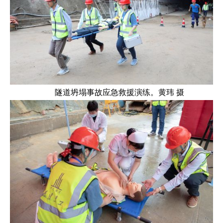
隧道坍塌事故应急救援演练。黄玮 摄