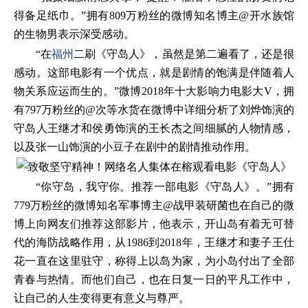
得备足纸巾。”拥有809万粉丝的微博知名博主@开水族馆
的生物男表示深受感动。
“在
福州
二刷《守岛人》，虽然是第二遍看了，还是很
感动。这部电影有一个优点，就是剧情的饱满是伴随着人
物关系应运而生的。”微博2018年十大影响力电影大V，拥
有797万粉丝的@次等水货在微博中详细分析了刘烨饰演的
守岛人王继才和侯勇饰演的王长杰之间细腻的人物情感，
以及张一山饰演的小豆子在剧中的剧情推动作用。
“你守岛，我守你。推荐一部电影《守岛人》。”拥有
779万粉丝的微博知名军事博主@战甲装研菌也在自己的微
博上向网友们推荐这部影片，他表示，开山岛有着无可替
代的海防战略作用，从1986到2018年，王继才和妻子王仕
花一直在这里驻守，称得上以岛为家，为小岛付出了全部
青春与热情。而他们自己，也在日复一日的平凡工作中，
让自己的人生变得更有意义与尊严。