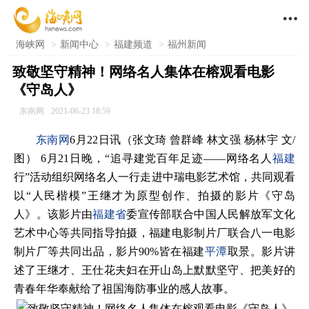

海峡网
>
新闻中心
>
福建频道
>
福州新闻
致敬坚守精神！网络名人集体在榕观看电影
《守岛人》
东南网
2021-06-23 18:59
东南网
6月22日讯（张文琦 曾群峰 林文强 杨林宇 文/
图） 6月21日晚，“追寻建党百年足迹——网络名人
福建
行”活动组织网络名人一行走进中瑞电影艺术馆，共同观看
以“人民楷模”王继才为原型创作、拍摄的影片《守岛
人》。该影片由
福建省
委宣传部联合中国人民解放军文化
艺术中心等共同指导拍摄，福建电影制片厂联合八一电影
制片厂等共同出品，影片90%皆在福建
平潭
取景。影片讲
述了王继才、王仕花夫妇在开山岛上默默坚守、把美好的
青春年华奉献给了祖国海防事业的感人故事。