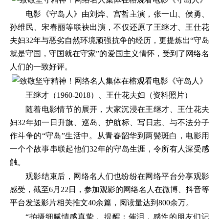
电影《守岛人》由刘烨、宫哲主演，张一山、侯勇、
孙维民、宋春丽等联袂出演，不仅还原了王继才、王仕花
夫妇32年与恶劣自然环境顽强抗争的经历，更提炼出“守岛
就是守国，守国就在守家”的爱国主义情怀，受到了网络名
人们的一致好评。
王继才（1960-2018）、王仕花夫妇（资料照片）
随着电影情节的展开，大家沉浸在王继才、王仕花夫
妇32年如一日升旗、巡岛、护航标、写日志、与不法分子
作斗争的“守岛”生活中。从青春韶华到两鬓斑白，电影用
一个个故事串联起他们32年的守岛生涯，令所有人深受感
触。
观影结束后，网络名人们也纷纷在网络平台分享观影
感受，截至6月22日，参加观影的网络名人在微博、抖音等
平台发送影片相关推文40余篇，阅读量达到800余万。
“拍摄细腻情感真挚， 提醒：催泪，感性的朋友们记