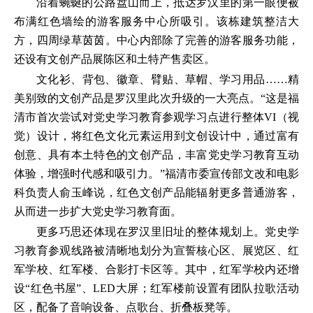
沿着蜿蜒的公路盘山而上，抵达罗汉里的第一眼便被
布满红色墙绘的游客服务中心所吸引。该栋建筑整洁大
方，四周绿草茵茵。中心内部除了完善的游客服务功能，
还设有文创产品展陈区和土特产售卖区。
文化衫、背包、徽章、臂贴、草帽、学习用品……精
美别致的文创产品是罗汉里此次升级的一大亮点。“这是福
清市首次尝试对党史学习教育参观学习点进行整体VI（视
觉）设计，将红色文化元素运用到文创设计中，通过富有
创意、具有本土特色的文创产品，丰富党史学习教育互动
体验，增强时代感和吸引力。”福清市委宣传部文改和电影
科负责人俞玉峰说，红色文创产品能辐射更多普通游客，
从而进一步扩大党史学习教育面。
更多巧思还体现在罗汉里旧址的整体规划上。党史学
习教育参观线路被清晰地划分为宣誓核心区、展览区、红
军学校、红军楼、合影打卡区等。其中，红军学校内还增
设“红色书屋”、LED大屏；红军楼前设置有团队拉歌活动
区，配备了音响设备、点歌台、折叠板凳等。