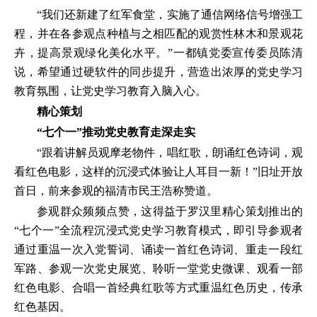
“我们还新建了红军食堂，实施了通信网络信号增强工
程，并在各参观点种植与之相匹配的观赏性林木和景观花
卉，提高景观绿化美化水平。”一都镇党委宣传委员陈清
说，希望通过硬软件的同步提升，营造出浓厚的党史学习
教育氛围，让党史学习教育入脑入心。
精心策划
“七个一”推动党史教育走深走实
“跟着讲解员观摩老物件，唱红歌，朗诵红色诗词，观
看红色电影，这样的沉浸式体验让人耳目一新！”旧址开放
首日，前来参观的福清市民王浩称赞道。
参观群众频频点赞，这得益于罗汉里精心策划推出的
“七个一”全流程沉浸式党史学习教育模式，即引导参观者
通过重温一次入党誓词、诵读一首红色诗词、重走一段红
军路、参观一次党史展览、聆听一堂党史微课、观看一部
红色电影、合唱一首经典红歌等方式重温红色历史，传承
红色基因。