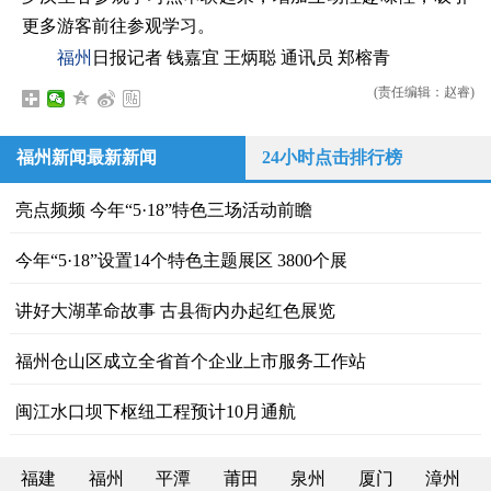
更多游客前往参观学习。
福州
日报记者 钱嘉宜 王炳聪 通讯员 郑榕青
(责任编辑：赵睿)
福州新闻最新新闻
24小时点击排行榜
亮点频频 今年“5·18”特色三场活动前瞻
今年“5·18”设置14个特色主题展区 3800个展
讲好大湖革命故事 古县衙内办起红色展览
福州仓山区成立全省首个企业上市服务工作站
闽江水口坝下枢纽工程预计10月通航
福建
福州
平潭
莆田
泉州
厦门
漳州