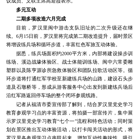
议成员、文联主席高迎霞表示。
多元互动
二期多项改造六月完成
目前，罗汉里闽中游击支队旧址的二次升级还在继
续。6月15日前，罗汉里将完成第二期改造提升，届时景区
将增设练兵场和循环步道，丰富红色军旅互动体验。
据悉，练兵场面积约2000平方米，内部将建设操步训
练场、溪边战壕体验区、战士体能训练场、闽中六常委雕
塑群以及陈亨源诊所急救体验区和团队拉歌活动区等。循
环步道将打通红军学校至新建练兵场的山路，建设石头步
道及石墩桥等，形成从游客服务中心出发到新建练兵场后
沿红军路返回停车场的整个闭环参观线路。
记者从福清市委宣传部了解到，结合罗汉里党史学习
教育参观学习点的丰富资源，将拍摄一部宣传片，集中展
示罗汉里党史学习教育“七个一”流程和特色活动；同时策
划在景区推出互动体验活动，以打卡闯关活动的形式，将
罗汉里各参观学习点串联起来，增加互动性趣味性，吸引