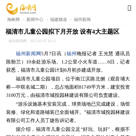

海峡网
>
新闻中心
>
福建频道
>
福州新闻
福清市儿童公园拟下月开放 设有4大主题区
福州新闻网
2021-05-07 10:12
福州新闻网
5月7日讯（
福州
晚报记者 王光慧 通讯员
陈盼兰）10余处游乐场、1.2公里小火车道……6日，记者
获悉，福清市儿童公园计划6月初步建成开放。
福清市儿童公园项目，位于南江滨路北侧（观音埔大
桥—中联名城二期），总占地面积81749平方米，建安投资
3100万元，由福清市城投园林建设有限公司负责建设。
“游乐设施基本安装完成，球类场地已完成建设，场馆
装修、绿化和道路铺装已全面铺开。”福清市城投园林建设
有限公司工作人员丁婕告诉记者。
据介绍，福清市儿童公园立足“好玩、玩好”，根据不