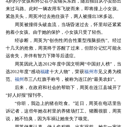
4岁的小女孩和外公在小卖铺买东西，随后独自从小卖部出
来过马路。此时一辆农用车飞驶而来，即将撞上小女孩。
紧急关头，周英冲过去抱住孩子，两人被撞出3米多远。
周英被撞得头破血流，当场昏迷过去，怀里却还紧紧
抱着小女孩。由于她的保护，小女孩只受了轻伤。
经诊断，周英为“创伤性闭合性重型颅脑损伤”。经过
十几天的抢救，周英终于苏醒了过来，但部分记忆可能永
远丧失，并伴有智力下降等后遗症。
周英因此入选2012年度中国文明网“中国好人榜”，当
选2012年度“感动
福建
十大人物”，荣获
福州市
见义勇为模
范、
福州
市三八红旗手称号，被称为连江的“最美农妇”。
后来，在政府和社会的帮助下，周英在连江县城开了
“好人好报”报刊亭。
“你听，我边上的猪在吃食。”近日，周英在电话里告
诉记者，这些年她在村里的养猪场打工。猪圈很脏，周英
说，她不怕臭，因为车祸让她丧失了嗅觉。
周英做事认真，做人也积极。出车祸前，她在一家汽