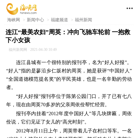

海峡网
>
新闻中心
>
福建频道
>
福州新闻
连江“最美农妇”周英：冲向飞驰车轮前 一抱救
下小女孩
福州新闻网
2021-04-30 10:49
连江县城有一个很特别的报刊亭，名为“好人好报”。
“好人”指的是蓼沿乡仁坂村的周英，她是获评“中国好人”
“全国道德模范提名奖”的平民英雄，也是一名辛勤的劳动
者。
“好人好报”报刊亭位于陈第公园门口，开了已有七八
年，现在由周英70多岁的父亲周依佺帮忙经营。
报刊亭内挂着“2012年度中国好人”等几块牌匾，周依
佺说，它们见证了女儿的“高光时刻”。
2012年8月11日上午，周英带着儿子在村口等车。一名