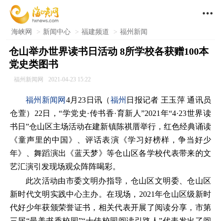

海峡网
>
新闻中心
>
福建频道
>
福州新闻
仓山举办世界读书日活动 8所学校各获赠100本
党史类图书
福州新闻网
2021-04-23 15:22
福州新闻网
4月23日讯（
福州
日报记者 王玉萍 通讯员
仓萱）22日，“学党史·传书香·育新人”2021年“4·23世界读
书日”仓山区主场活动在建新镇陈祺厝举行，红色经典诵读
《童声里的中国》、评话表演《学习好榜样，争当好少
年》、舞蹈演出《蓝天梦》等仓山区各学校代表带来的文
艺汇演引发现场观众阵阵喝彩。
此次活动由市委文明办指导，仓山区文明委、仓山区
新时代文明实践中心主办。在现场，2021年仓山区级新时
代好少年获颁荣誉证书，相关代表开展了阅读分享，市第
三届“最美书香校园”“十佳校园阅读引路人”代表发出了阅