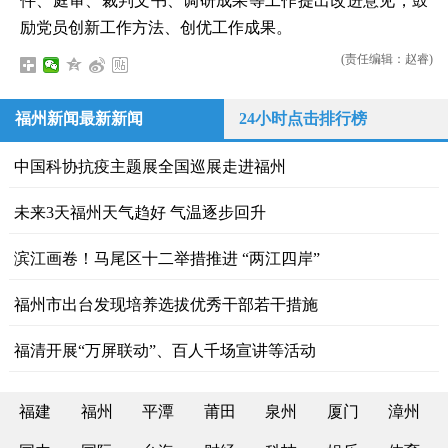
件、庭审、裁判文书、调研成果等工作提出改进意见，鼓
励党员创新工作方法、创优工作成果。
(责任编辑：赵睿)
福州新闻最新新闻
24小时点击排行榜
中国科协抗疫主题展全国巡展走进福州
未来3天福州天气趋好 气温逐步回升
滨江画卷！马尾区十二举措推进 “两江四岸”
福州市出台发现培养选拔优秀干部若干措施
福清开展“万屏联动”、百人千场宣讲等活动
福建
福州
平潭
莆田
泉州
厦门
漳州