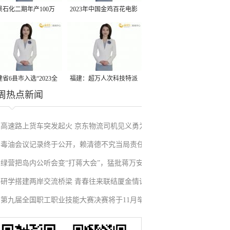
景石化二期年产100万
2023年中国金鸡百花电影
丙烷脱氢项目建成中交
节有福电影巡展31日启动
省6县市入选“2023全
福建：超万人次科技特派
周热点新闻
县域发展潜力百强县”
员一线开展服务
高速路上货车突发起火 京东物流司机见义勇为
毒油会议记录终于公开，赖清德不究当局责任
施救挽回损失
绿营把岛内公听会变“打蒋大会”，猛批蒋万安
反甩锅卢秀燕，蓝营点名责任官员要求撤职下
研学搭建两岸交流桥梁 青春往来联结厦金情谊
废除监察机构主张，遭蓝营搬出蔡英文、赖清
台
第九届全国职工职业技能大赛决赛将于11月举
德过往言论打脸
行