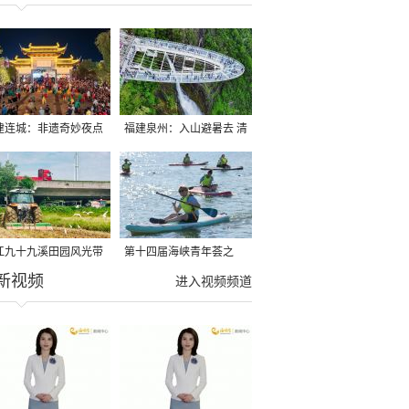
建连城：非遗奇妙夜点
福建泉州：入山避暑去 清
夏夜
凉好惬意
江九十九溪田园风光带
第十四届海峡青年荟之
新视频
亩早稻迎来成熟收割季
2026榕台青年大学生水上
进入视频频道
运动交流营