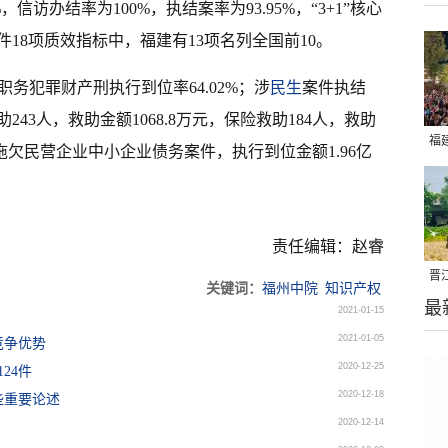
信访办结率为100%，执结案率为93.95%，“3+1”核心
18项质效指标中，福建有13项名列全国前10。
职务犯罪财产刑执行到位率64.02%；涉
民生
案件执结
助243人，救助金额1068.8万元，保险救助184人，救助
福
业拖欠民营企业中小企业债务案件，执行到位金额1.96亿
亮
责任编辑：赵睿
晋
关键词：
福州中院
知识产权
最
千
2021-01-15
2021-01-05
竞争优势
2020-12-25
24件
2020-12-18
些重要论述
2020-12-14