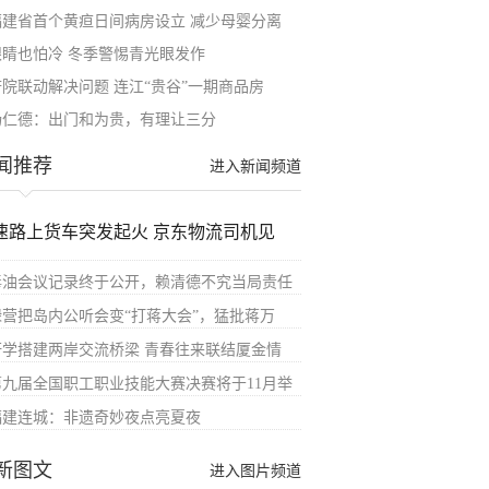
福建省首个黄疸日间病房设立 减少母婴分离
眼睛也怕冷 冬季警惕青光眼发作
府院联动解决问题 连江“贵谷”一期商品房
杨仁德：出门和为贵，有理让三分
闻推荐
进入新闻频道
速路上货车突发起火 京东物流司机见
毒油会议记录终于公开，赖清德不究当局责任
绿营把岛内公听会变“打蒋大会”，猛批蒋万
研学搭建两岸交流桥梁 青春往来联结厦金情
第九届全国职工职业技能大赛决赛将于11月举
福建连城：非遗奇妙夜点亮夏夜
新图文
进入图片频道