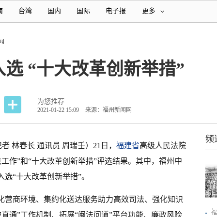
南
台湾
国内
国际
电子报
更多
闻
选 “十大改革创新举措”
为您推荐
2021-01-22 15:09
来源：福州新闻网
频
者 林春长 通讯员 周瑞壬）21日，
福建省
高级人民法院
点工作”和“十大改革创新举措”评选结果。其中，福州中
入选“十大改革创新举措”。
治化营商环境、集约化送达服务助力高效司法、强化知识
破直通”工作机制、拓展“闽法问道”平台功能、廉政风险