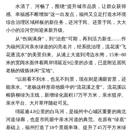
水清了、河畅了，围绕“提升城市品质，让群众获得
感、幸福感不断增加”这一出发点，福州又立足打造水环境
综合治理区域样板的新任务，还河于民、还景于民，大大
小小的沿河空间迎来新升级。
从“伤病满身”，到“治愈”可期，再到活力新生……作
为福州滨河亲水绿道的闪亮名片，经系统治理，流花溪“飞
花逐流水”的美景归来。从浦上大道到湾边水闸，15米~80
米的宽阔水面伴着两岸绵延近9公里的步道，已是附近居民
老杨的锻炼休闲“宝地”。
“以前看不到水，也见不到景，现在则是满眼皆景，还
能亲水。”老杨这样形容他眼中的“流花溪之变”。流花溪以
榕荫柳绿为主线，新增绿化面积17万平方米，亲水驳岸、
亲水平台、大片草坪随处可见。
绵延逾4.8公里的白马河，是福州中心城区重要的南北
河道绿廊，也是市民眼中亲水河道的典范。在原有“绿底”
基础上，福州打造了18个景观串珠、提升了45万平方米绿