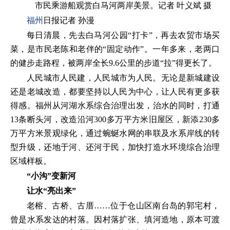
市民乘游船观赏白马河两岸美景。记者 叶义斌 摄
福州
日报记者 孙漫
每日清晨，先去白马河公园“打卡”，再去农贸市场买
菜，是市民老陈和老伴的“固定动作”。一年多来，老两口
的健步走路程，被两岸全长9.6公里的步道“拉”得更长了。
人民城市人民建，人民城市为人民。无论是新城建设
还是老城改造，都要坚持以人民为中心，让人民有更多获
得感。福州从河湖水系综合治理出发，治水的同时，打通
13条断头河，改造沿河300多万平方米旧屋区，新添230多
万平方米景观绿化，通过蜿蜒水网的串联及水系岸线的转
型升级，还地于河、还河于民，加快打造水环境综合治理
区域样板。
“小沟”变新河
让水“亮出来”
老榕、古桥、古厝……位于仓山区南台岛的郭宅村，
曾是水系发达的村落。因村落扩张、填河造地，原本可渡