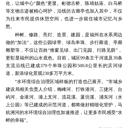
化，让城中心“颜色”更显。彬德古桥、陈靖姑庙、白马桥
等文物古迹被精心呵护，沿线仿古廊亭也加入其中，不仅
为往来市民提供休憩空间，也进一步留住城市记忆与乡
愁。
种树、修路、亮灯、造景、建园，是福州在水系周边
做的“加法”，这些公园绿带、绿岛串珠、步行廊道、亭廊
雕塑等，不仅让百姓“推窗见绿、出门见园、行路见荫”，
更彰显福州的山水底色。目前，城区99条主干河道及39条
支流沿线已建成379个串珠公园和500.8公里长的滨河绿
道，新添绿化景观230多万平方米。
“水环境综合治理区域样板的打造也已展开。”市城乡
建设局相关负责人介绍，梅峰河、打铁港河、三捷河、台
屿河、金港河、浦上支河、流花溪、厦坊溪、浦东河（水
上公园）等已建成的示范河道，都将做好精细化管护，马
杭洲河的水环境综合治理也加速推进，让更多市民感受“水
畔的幸福”。