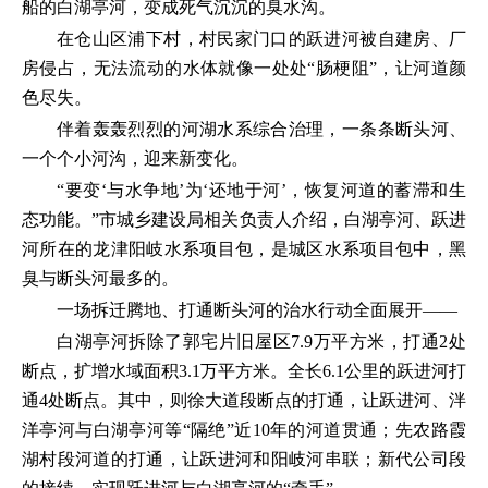
船的白湖亭河，变成死气沉沉的臭水沟。
在仓山区浦下村，村民家门口的跃进河被自建房、厂
房侵占，无法流动的水体就像一处处“肠梗阻”，让河道颜
色尽失。
伴着轰轰烈烈的河湖水系综合治理，一条条断头河、
一个个小河沟，迎来新变化。
“要变‘与水争地’为‘还地于河’，恢复河道的蓄滞和生
态功能。”市城乡建设局相关负责人介绍，白湖亭河、跃进
河所在的龙津阳岐水系项目包，是城区水系项目包中，黑
臭与断头河最多的。
一场拆迁腾地、打通断头河的治水行动全面展开——
白湖亭河拆除了郭宅片旧屋区7.9万平方米，打通2处
断点，扩增水域面积3.1万平方米。全长6.1公里的跃进河打
通4处断点。其中，则徐大道段断点的打通，让跃进河、泮
洋亭河与白湖亭河等“隔绝”近10年的河道贯通；先农路霞
湖村段河道的打通，让跃进河和阳岐河串联；新代公司段