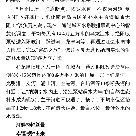
的接续，实现跃进河与白湖亭河的“牵手”……
“拆除旧屋、打通断点、拓宽水道，不仅为河道‘复
原’打下好基础，也让南台岛片区的补水主通道畅通无
阻！”该负责人说，现在，通过城区水系联排联调中心的智
慧化调度，平均每天有14.4万立方米的乌龙江水，经阳岐
泵站进入阳岐河、跃进河、龙津河等，再通过江边水闸排
入闽江，完成“穿岛之旅”。该片区每天通过纳潮实现的生
态补水量达700多万立方米。
和龙津阳岐水系一样，在城内，通过拆除改造沿河两
侧6米~12米范围内300多万平方米的旧屋，加上红星河、
光明港二支河、浦上河、金港河、台屿河等13条断头河的
打通，让“纳潮引水为主，沿江泵站调水为辅”的自然生态
补水成为现实，主干河道不仅通了、畅了，平均水位还抬
高了1.2米~1.8米，串起最长距离、最高水位、最佳效果的
水景观。
河畔“种”新景
幸福“秀”出来