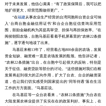
对于未来发展，他信心满满：“有了政策保障后，我可以把
地扩得更大，经营范围做得更广。”
“在
福建
从事农业生产经营的台湾同胞和台资企业可纳
入‘台商台胞金融信用证书’和台企台胞征信查询应用范
围，鼓励金融机构为其提高审贷、担保与再担保效率。”在
闽侯朝阳农场，台胞马基莊看着手机屏幕里的“农林22条措
施”，逐字逐句地读了出来。
马基莊来榕13年了，经营着占地800余亩的农场，发展
资金短缺、融资难一直是农场发展的瓶颈。他告诉记者，
“农林22条措施”出台，在台胞中引起很大的反响，特别是
关于征信、融资贷款等部分的讨论。“这些措施对我们在榕
发展将起到很大的正向作用，扩大了台农、台企的融资渠
道，也让我们切实感受到国家提出的‘同等待遇’落在生活
工作的方方面面。”马基莊说。
在马基莊等一众台农看来，“农林22条措施”为台农在
大陆发展农林业提供了实实在在的政策利好。事实上，在