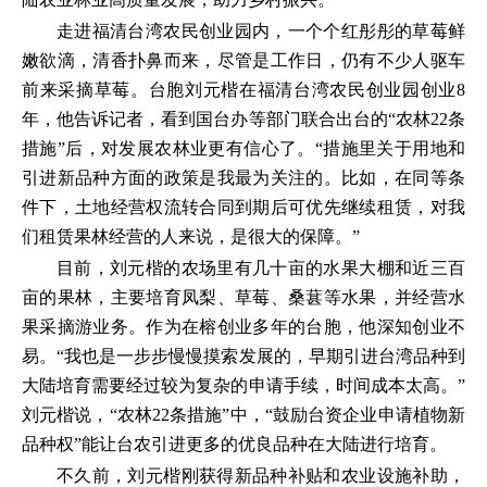
走进福清台湾农民创业园内，一个个红彤彤的草莓鲜
嫩欲滴，清香扑鼻而来，尽管是工作日，仍有不少人驱车
前来采摘草莓。台胞刘元楷在福清台湾农民创业园创业8
年，他告诉记者，看到国台办等部门联合出台的“农林22条
措施”后，对发展农林业更有信心了。“措施里关于用地和
引进新品种方面的政策是我最为关注的。比如，在同等条
件下，土地经营权流转合同到期后可优先继续租赁，对我
们租赁果林经营的人来说，是很大的保障。”
目前，刘元楷的农场里有几十亩的水果大棚和近三百
亩的果林，主要培育凤梨、草莓、桑葚等水果，并经营水
果采摘游业务。作为在榕创业多年的台胞，他深知创业不
易。“我也是一步步慢慢摸索发展的，早期引进台湾品种到
大陆培育需要经过较为复杂的申请手续，时间成本太高。”
刘元楷说，“农林22条措施”中，“鼓励台资企业申请植物新
品种权”能让台农引进更多的优良品种在大陆进行培育。
不久前，刘元楷刚获得新品种补贴和农业设施补助，