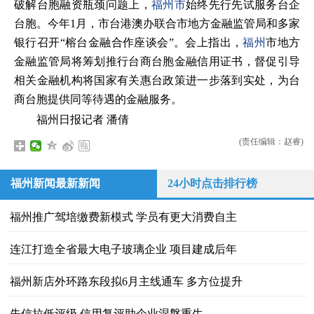
破解台胞融资瓶颈问题上，
福州市
始终先行先试服务台企
台胞。今年1月，市台港澳办联合市地方金融监管局和多家
银行召开“榕台金融合作座谈会”。会上指出，
福州
市地方
金融监管局将筹划推行台商台胞金融信用证书，督促引导
相关金融机构将国家有关惠台政策进一步落到实处，为台
商台胞提供同等待遇的金融服务。
福州日报记者 潘倩
(责任编辑：赵睿)
福州新闻最新新闻
24小时点击排行榜
福州推广驾培缴费新模式 学员有更大消费自主
连江打造全省最大电子玻璃企业 项目建成后年
福州新店外环路东段拟6月主线通车 多方位提升
失信拉低评级 信用复评助企业涅槃重生