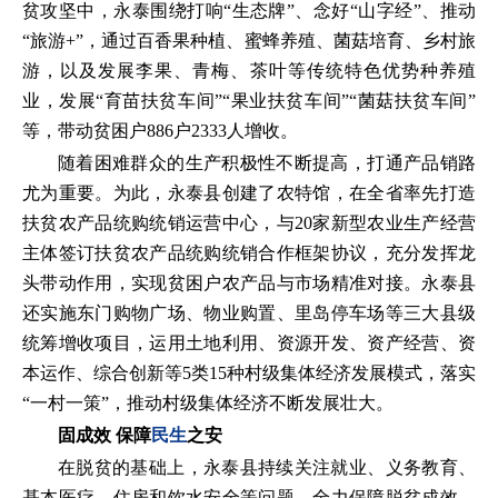
贫攻坚中，永泰围绕打响“生态牌”、念好“山字经”、推动
“旅游+”，通过百香果种植、蜜蜂养殖、菌菇培育、乡村旅
游，以及发展李果、青梅、茶叶等传统特色优势种养殖
业，发展“育苗扶贫车间”“果业扶贫车间”“菌菇扶贫车间”
等，带动贫困户886户2333人增收。
随着困难群众的生产积极性不断提高，打通产品销路
尤为重要。为此，永泰县创建了农特馆，在全省率先打造
扶贫农产品统购统销运营中心，与20家新型农业生产经营
主体签订扶贫农产品统购统销合作框架协议，充分发挥龙
头带动作用，实现贫困户农产品与市场精准对接。永泰县
还实施东门购物广场、物业购置、里岛停车场等三大县级
统筹增收项目，运用土地利用、资源开发、资产经营、资
本运作、综合创新等5类15种村级集体经济发展模式，落实
“一村一策”，推动村级集体经济不断发展壮大。
固成效 保障
民生
之安
在脱贫的基础上，永泰县持续关注就业、义务教育、
基本医疗、住房和饮水安全等问题，全力保障脱贫成效，