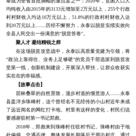
泰成为全省首批摘帽的重点县之一；2020年，贫困人口人
均纯收入由2015年的3133元增加至2万元以上，255个行政
村村财收入均达10万元以上，51.8%的行政村村财收入达
到20万元以上……历经不懈努力，永泰以脱贫实绩实效向
全县人民交出一份满意的“脱贫答卷”。
聚人才 凝结精锐之师
在这场脱贫攻坚战中，永泰以高质量党建为引领，将
“政治上靠得住、业务上足够硬”的党员干部选派到脱贫攻
坚第一线，创新机制建设，开展深入帮扶，让群众收获实
实在在的幸福感。
【故事点击】
层林叠翠的自然景致，漫步村道的惬意游人……永泰
县盖洋乡珠峰村，这个曾经名不见经传的小山村近年来成
了远近闻名的网红打卡地。村里有这样的变化，村民们说
要感谢驻村第一书记郑彪。
2018年，郑彪来到珠峰村任驻村书记。珠峰村由于地
处偏僻、交通不便，整体发展长期落后于周边村庄。通过