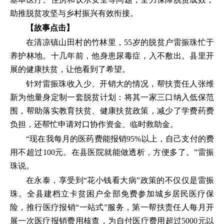
助推脱贫攻坚与乡村振兴有效衔接。
【故事点击】
在清凉镇山田村的竹林里，55岁的脱贫户雷振珠忙于
养护林地。十几年前，他身患尿毒症，入不敷出。县里开
展的健康扶贫，让他看到了希望。
针对雷振珠收入少、开销大的情况，帮扶责任人张维
新为他量身定制一套脱贫计划：将其一家三口纳入低保范
围，帮助落实教育扶贫、健康扶贫政策，减少了学费药费
负担，还帮忙申请对口协作资金、临时救助金。
“现在我每月的医药费能报销95%以上，自己支付的费
用不超过100元。在县医院就能做透析，方便多了。”雷振
珠说。
在永泰，享受到“花小钱看大病”政策的不仅仅是雷振
珠。全县建档立卡贫困户全部免费参加城乡居民医疗保
险，推行医疗报销“一站式”服务，第一帮扶责任人每月开
展一次医疗报销费用核查，为自付医疗费用超过5000元以