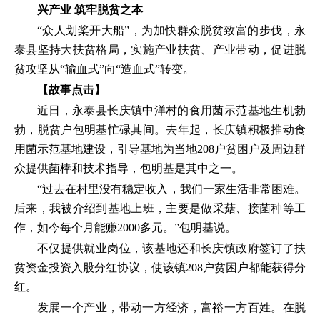
兴产业 筑牢脱贫之本
“众人划桨开大船”，为加快群众脱贫致富的步伐，永
泰县坚持大扶贫格局，实施产业扶贫、产业带动，促进脱
贫攻坚从“输血式”向“造血式”转变。
【故事点击】
近日，永泰县长庆镇中洋村的食用菌示范基地生机勃
勃，脱贫户包明基忙碌其间。去年起，长庆镇积极推动食
用菌示范基地建设，引导基地为当地208户贫困户及周边群
众提供菌棒和技术指导，包明基是其中之一。
“过去在村里没有稳定收入，我们一家生活非常困难。
后来，我被介绍到基地上班，主要是做采菇、接菌种等工
作，如今每个月能赚2000多元。”包明基说。
不仅提供就业岗位，该基地还和长庆镇政府签订了扶
贫资金投资入股分红协议，使该镇208户贫困户都能获得分
红。
发展一个产业，带动一方经济，富裕一方百姓。在脱