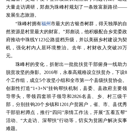
大量走访调研，郑彪为珠峰村规划了一条致富新路径——
发展生态旅游。
“珠峰村拥有
福州
市最大的古银杏树群，得天独厚的自
然资源是村里最大的财富。”郑彪说，他积极配合乡党委政
府推动中珠线Y123公路提档升级，并以美丽乡村建设为契
机，强化村内人居环境整治。去年，村财收入突破20万
元。
珠峰村的变化，折射出一批批扶贫干部俯身一线助力
脱贫攻坚的身影。2016年，永泰高规格设立扶贫办，下设8
个工作组，成立5个攻坚小组和全市第一个县级扶贫协会。
创新性打造“1+3+N”挂钩帮扶机制，县委、县政府主要领
导带头，带领四套班子领导和2826名县、乡、村三级干
部，分别挂钩20个乡镇和1201户贫困户，省、市、县优秀
干部驻村蹲点，推行“四问”亲情工作法，开展“五看五帮”
活动、“大走访、深帮扶”行动等，切实为贫困户解决实事
难题。