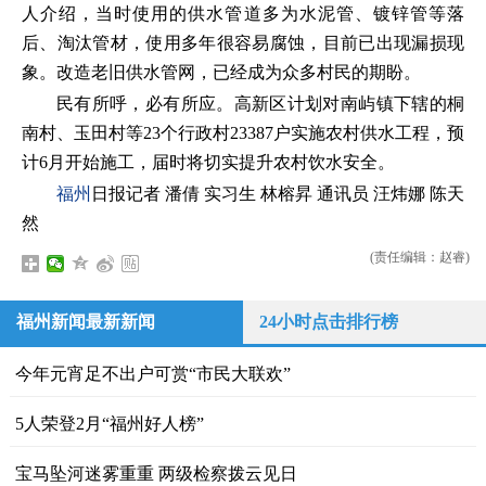
人介绍，当时使用的供水管道多为水泥管、镀锌管等落
后、淘汰管材，使用多年很容易腐蚀，目前已出现漏损现
象。改造老旧供水管网，已经成为众多村民的期盼。
民有所呼，必有所应。高新区计划对南屿镇下辖的桐
南村、玉田村等23个行政村23387户实施农村供水工程，预
计6月开始施工，届时将切实提升农村饮水安全。
福州
日报记者 潘倩 实习生 林榕昇 通讯员 汪炜娜 陈天
然
(责任编辑：赵睿)
福州新闻最新新闻
24小时点击排行榜
今年元宵足不出户可赏“市民大联欢”
5人荣登2月“福州好人榜”
宝马坠河迷雾重重 两级检察拨云见日