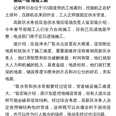
奋战一线 缩短工期
记者昨日在位于355国道旁的工地看到，挖掘机正在铲
土填补，压路机在来回作业，工人正焊接固定供水管道。
高新区水务驻应急供水项目现场负责人翁宏瑜介绍，
今年春节假期工人们全力在岗施工，目前已完成地面平
整，电业部门将于近日进场施工。
据介绍，应急净水厂取水点设置在大樟溪，堤坝附近
地质松软加大了施工难度。重重困难并没有难倒高新区水
务人，他们用智慧和担当破解难题：时间有限，他们就加
大人力和机械的投入，昼夜奋战；地质松软，他们就打更
深的地基，铺设厚度50厘米的片石和20公分的碎石，夯实
地基。
“取水管和供水管都要经过堤坝，管道铺设施工难度
大。”翁宏瑜介绍，原计划是挖地铺设管道，但有人提出这
样可能会破坏堤坝结构。经过综合考虑，高新区水务人决
定使用钢结构包封管道，这样既可以在撤走时不损伤堤
坝，也可以作为行人散步的场所，电动车经过也没问题。