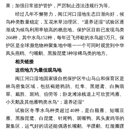
果；加强日常巡护管护，严厉制止违法违规行为等。
经过几年不懈努力，闽江河口湿地生态日渐向好，候
鸟种类数量稳定，互花米草治理区、“退养还湿”试验区逐
渐成为候鸟利用率较高的栖息地。保护区目前已发现鸟类
266种，其中水鸟152种，每年迁飞停歇的水鸟超5万只。保
护区是全球濒危物种聚集地中唯一一个可同时观赏到中华
凤头燕鸥、勺嘴鹬、黑脸琵鹭3种珍稀鸟类的地方。
相关链接
这些地方为最佳观鸟地
闽江河口湿地国家级自然保护区牛山马山和保育区是
林鸟密集区域，包括褐翅鸦鹃、红隼、黑翅鸢、白胸翡
翠、戴胜、斑鸠、伯劳等；卧龙滩涂栈道上可欣赏鸿雁、
小天鹅及其他雁鸭类水鸟“；退养还湿”
试验区冬季水鸟种类超过40种，是白额雁、短嘴豆
雁、黑脸琵鹭、白琵鹭、针尾鸭、斑嘴鸭、凤头麦鸡等的
聚集区，运气好的话还能偶遇长嘴鹬、半蹼鹬、红颈瓣蹼