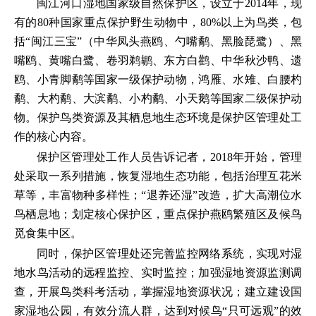
闽江河口湿地国家级自然保护区，设立于2014年，现
有的80种国家重点保护野生动物中，80%以上为鸟类，包
括“闽江三宝”（中华凤头燕鸥、勺嘴鹬、黑脸琵鹭）、黑
嘴鸥、黄嘴白鹭、卷羽鹈鹕、东方白鹳、中华秋沙鸭、遗
鸥、小青脚鹬等国家一级保护动物，鸿雁、水雉、白腰杓
鹬、大杓鹬、大滨鹬、小杓鹬、小天鹅等国家二级保护动
物。保护鸟类资源及其栖息地生态环境是保护区管理处工
作的核心内容。
保护区管理处工作人员告诉记者，2018年开始，管理
处采取一系列措施，恢复湿地生态功能，包括治理互花米
草等，丰富物种多样性；“退养还湿”改造，扩大高潮位水
鸟栖息地；划定核心保护区，重点保护燕鸥繁殖区及候鸟
觅食集中区。
同时，保护区管理处还完善监控网络系统，实现对湿
地水鸟活动的远程监控、实时监控；加强湿地资源监测调
查，开展鸟类科考活动，掌握湿地资源状况；建立建设国
家湿地公园，有效分流人群，达到对候鸟“只可远观”的效