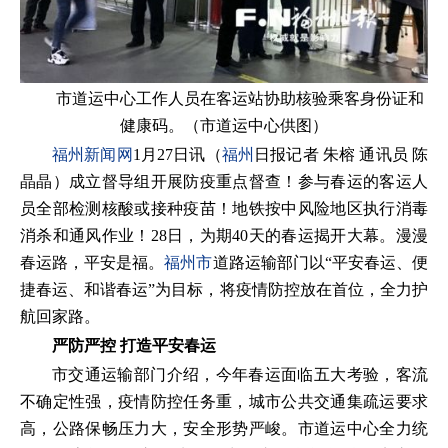
市道运中心工作人员在客运站协助核验乘客身份证和
健康码。（市道运中心供图）
福州新闻网
1月27日讯（
福州
日报记者 朱榕 通讯员 陈
晶晶）成立督导组开展防疫重点督查！参与春运的客运人
员全部检测核酸或接种疫苗！地铁按中风险地区执行消毒
消杀和通风作业！28日，为期40天的春运揭开大幕。漫漫
春运路，平安是福。
福州市
道路运输部门以“平安春运、便
捷春运、和谐春运”为目标，将疫情防控放在首位，全力护
航回家路。
严防严控 打造平安春运
市交通运输部门介绍，今年春运面临五大考验，客流
不确定性强，疫情防控任务重，城市公共交通集疏运要求
高，公路保畅压力大，安全形势严峻。市道运中心全力统