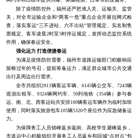
除了疫情防控外，福州还严把准入关、运输关、监管
关，对全市运输企业和“两客一危”重点企业开展拉网式检
查，落实客运“三不进站、六不出站”管理规定、实名制售
票规定、客车凌晨2时至5时停运规定，发挥动态监控系统
作用，确保春运安全。
强化运力 打造便捷春运
为满足疫情防控需要，福州市道路运输部门积极响应
留榕过年的号召，提前筹备运力，满足群众城市公共交通
出行及周边出行需求。
全市共组织2913辆客运车辆、6145辆公交车、7243辆
巡游出租车、9324辆网约车、59列地铁（354辆）参与春
运。南、北、西客运站共安排100辆客运车辆作为临时加班
使用，同时落实旅游包车105辆5320个座位作为应急储备运
力。
为保障务工人员错峰返乡返岗、高校学生避峰返乡，
市道运中心积极组织开展务工人员返乡和回城“点对点”包