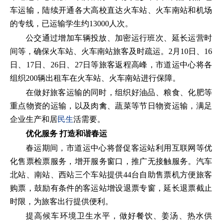
车运输，陆续开通各大高校直达火车站、火车南站和机场
的专线，已运输学生约13000人次。
公交通过增加车辆投放、加密运行班次、延长运营时
间等，确保火车站、火车南站旅客及时疏运。2月10日、16
日、17日、26日、27日等旅客返程高峰，市道运中心将各
组织200辆出租车在火车站、火车南站进行保障。
在做好旅客运输的同时，组织好油品、粮食、化肥等
重点物资的运输，以及肉禽、蔬菜等节日物资运输，满足
企业生产和居
民生
活需要。
优化服务 打造和谐春运
春运期间，市道运中心将督促客运站利用互联网等优
化售票检票服务，增开服务窗口，推广无接触服务。汽车
北站、南站、西站三个车站提供44台自助售票机方便旅客
购票，鼓励有条件的客运站增设退票专窗，延长退票截止
时限，为旅客出行提供便利。
提高候车环境卫生水平，做好餐饮、姜汤、热水供