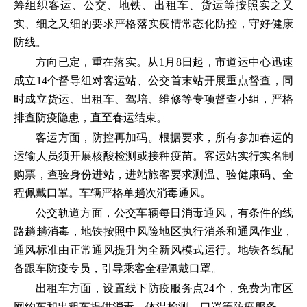
筹组织客运、公交、地铁、出租车、货运等按照实之又
实、细之又细的要求严格落实疫情常态化防控，守好健康
防线。
方向已定，重在落实。从1月8日起，市道运中心迅速
成立14个督导组对客运站、公交首末站开展重点督查，同
时成立货运、出租车、驾培、维修等专项督查小组，严格
排查防疫隐患，直至春运结束。
客运方面，防控再加码。根据要求，所有参加春运的
运输人员须开展核酸检测或接种疫苗。客运站实行实名制
购票，查验身份进站，进站旅客要求测温、验健康码、全
程佩戴口罩。车辆严格单趟次消毒通风。
公交轨道方面，公交车辆每日消毒通风，有条件的线
路趟趟消毒，地铁按照中风险地区执行消杀和通风作业，
通风标准由正常通风提升为全新风模式运行。地铁各线配
备跟车防疫专员，引导乘客全程佩戴口罩。
出租车方面，设置线下防疫服务点24个，免费为市区
网约车和出租车提供消毒、体温检测、口罩等防疫服务。