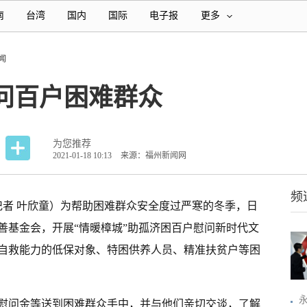
南
台湾
国内
国际
电子报
更多
闻
问百户困难群众
为您推荐
2021-01-18 10:13
来源：福州新闻网
频
记者 叶欣童）为帮助困难群众安全度过严寒的冬季，日
善基金会，开展“情暖樟城”助孤济困百户慰问新时代文
自救能力的低保对象、特困供养人员、精准扶贫户等困
慰问金等送到困难群众手中，并与他们亲切交谈，了解