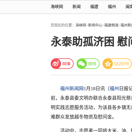
海峡网
新闻
福建
福州
闽
您现在的位置：
海峡网
>
新闻中心
>
福建频道
>
福州新
永泰助孤济困 慰
福州新闻网
1月18日讯（
福州
日报
前，永泰县委文明办联合永泰县阳光慈
明实践志愿服务活动，为该县各乡镇无
难群众发放越冬物资及慰问金。
活动中，志愿者一同将大米、油、