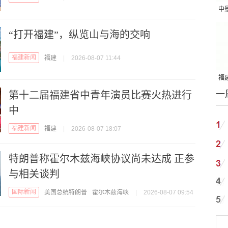
中
吨
“打开福建”，纵览山与海的交响
福建新闻
福建
|
2026-08-07 11:44
福建
一
第十二届福建省中青年演员比赛火热进行
国
中
福建新闻
福建
|
2026-08-07 18:07
特朗普称霍尔木兹海峡协议尚未达成 正参
与相关谈判
国际新闻
美国总统特朗普
霍尔木兹海峡
|
2026-08-07 09:54