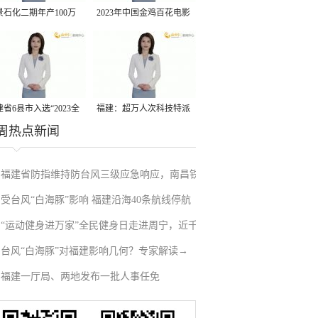
景石化二期年产100万
2023年中国金鸡百花电影
丙烷脱氢项目建成中交
节有福电影巡展31日启动
省6县市入选“2023全
福建：超万人次科技特派
周热点新闻
县域发展潜力百强县”
员一线开展服务
福建省防指维持防台风三级应急响应，南昌铁
受台风“白海豚”影响 福建沿海40条航线停航
路停运部分旅客列车→
“运动健身进万家”全民健身日走进周宁，近千
台风“白海豚”对福建影响几何？专家解读→
人徒步云端
福建一厅局、两地发布一批人事任免