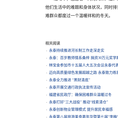
他们生活中的难题和身体状况，同时排
难群众都度过一个温暖祥和的冬天。
相关阅读
永泰持续推进河长制工作走深走实
永泰：百岁教师情系桑梓 捐资30万元奖学
林宝金参加市十五届人大五次会议永泰代
迈向高质量绿色发展超越之路 永泰致力练
永泰全力推进 “黑财清底”
永泰开展交通行政执法宣传活动
福建省民政厅：确保困难群众温暖过冬
永泰打好“三大战役” 推动“线索清仓”
永泰创新物业管理模式 提升居民幸福感
永泰第八届旅游美食嘉年华暨第七届“李梅