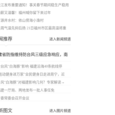
连江发布重要通知！事关春节期间稳生产稳用
加薪又温馨！福州喊你留下来过年
罗源井水村：依山傍海小渔村
本周气温先抑后扬 21日福州市区最高温将重
闻推荐
进入新闻频道
建省防指维持防台风三级应急响应，南
受台风“白海豚”影响 福建沿海40条航线停
“运动健身进万家”全民健身日走进周宁，近
台风“白海豚”对福建影响几何？专家解读→
福建一厅局、两地发布一批人事任免
省委常委会召开会议
新图文
进入图片频道