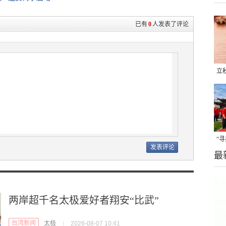
已有
0
人发表了评论
立
晒
味
“
最
题
两岸超千名太极爱好者翔安“比武”
台湾新闻
太极
|
2026-08-07 10:41