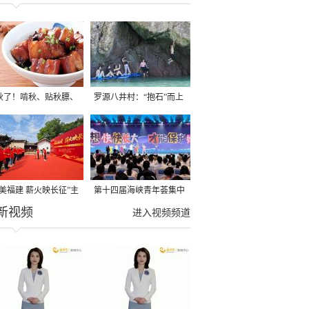
秋了！啃秋、贴秋膘、
罗源八井村：“抱石”而上
秋，福建人这样过才够
→
寻美福建 薪火映长征”主
第十四届海峡青年荟集中
新视频
活动在龙岩长汀启动
阶段活动在福州举行
进入视频频道