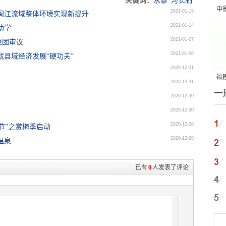
关键词：
永泰
河长制
中
2021-01-15
闽江流域整体环境实现新提升
吨
2021-01-14
助学
2021-01-07
表团审议
2021-01-06
就县域经济发展“硬功夫”
2020-12-31
福建
2020-12-31
一
国
2020-12-30
2020-12-30
2020-12-28
节”之赏梅季启动
2020-12-28
温泉
已有
0
人发表了评论