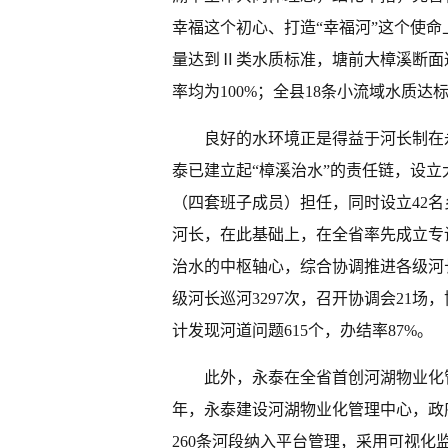
幸福这个初心、打造“幸福河”这个使命
量达到Ⅱ类水质标准，塘前大樟溪断面达
率均为100%；全县18条小流域水质达标率
良好的水环境正是得益于河长制在
泰已建立起“樟溪治水”的责任链，设立
（四套班子成员）担任，同时设立42名
河长，在此基础上，在全省率先成立专
治水的中枢轴心，综合协调推进各级河
级河长巡河3297次，召开协调会21场，
计发现河道问题615个，办结率87%。
此外，永泰在全省首创河湖物业化管
年，永泰建设河湖物业化管理中心，政
260条河段纳入平台管理，采用可视