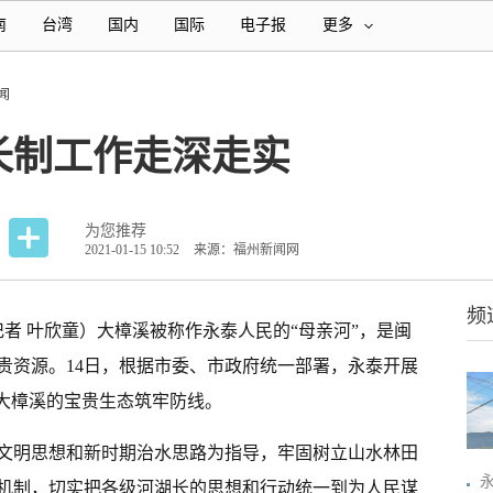
南
台湾
国内
国际
电子报
更多
闻
长制工作走深走实
为您推荐
2021-01-15 10:52
来源：福州新闻网
频
记者 叶欣童）大樟溪被称作永泰人民的“母亲河”，是闽
贵资源。14日，根据市委、市政府统一部署，永泰开展
住大樟溪的宝贵生态筑牢防线。
文明思想和新时期治水思路为指导，牢固树立山水林田
机制，切实把各级河湖长的思想和行动统一到为人民谋