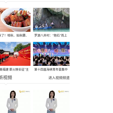
秋了！啃秋、贴秋膘、
罗源八井村：“抱石”而上
秋，福建人这样过才够
→
寻美福建 薪火映长征”主
第十四届海峡青年荟集中
新视频
活动在龙岩长汀启动
阶段活动在福州举行
进入视频频道