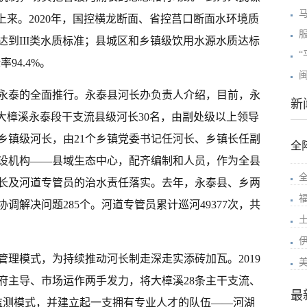
上来。2020年，国控横龙断面、省控莒口断面水环境质
到III类水质标准；县城区和乡镇级饮用水源水质达标
94.4%。
永泰的全面推行。永泰县河长办负责人介绍，目前，永
新
大樟溪永泰段干支流县级河长30名，由副处级以上领导
乡镇级河长，由21个乡镇党委书记任河长、乡镇长任副
全
设机构——县域生态中心，配齐编制和人员，作为全县
全
长及河道专管员的治水责任落实。去年，永泰县、乡两
协调解决问题285个。河道专管员累计巡河49377次，共
上
理模式，为持续推动河长制走深走实添砖加瓦。2019
府主导、市场运作两手发力，将大樟溪28条主干支流、
最
化监测模式，并建立起一支拥有专业人才的队伍——河湖