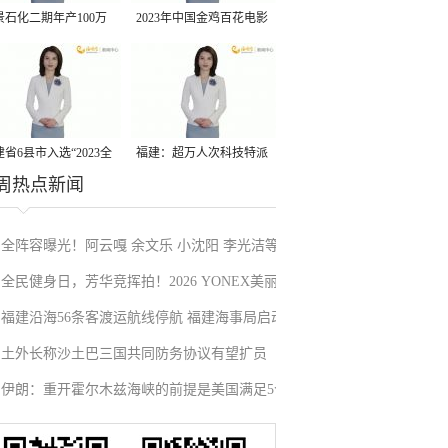
景石化二期年产100万
2023年中国金鸡百花电影
丙烷脱氢项目建成中交
节有福电影巡展31日启动
省6县市入选“2023全
福建：超万人次科技特派
周热点新闻
县域发展潜力百强县”
员一线开展服务
全阵容曝光！阿云嘎 余文乐 小沈阳 李光洁等
全民健身日，芳华竞挥拍！2026 YONEX美丽
加盟《披荆斩棘2026》
福建沿海56条客渡运航线停航 福建海事局启动
上场女子网球交流赛厦门站揭幕
土外长称沙土巴三国共同防务协议有望扩员
防台风一级应急响应
伊朗：重开霍尔木兹海峡的前提是美国满足5个
条件