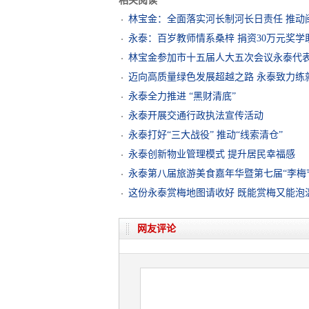
相关阅读
林宝金：全面落实河长制河长日责任 推动
永泰：百岁教师情系桑梓 捐资30万元奖学
林宝金参加市十五届人大五次会议永泰代
迈向高质量绿色发展超越之路 永泰致力练
永泰全力推进 “黑财清底”
永泰开展交通行政执法宣传活动
永泰打好“三大战役” 推动“线索清仓”
永泰创新物业管理模式 提升居民幸福感
永泰第八届旅游美食嘉年华暨第七届“李梅
这份永泰赏梅地图请收好 既能赏梅又能泡
网友评论