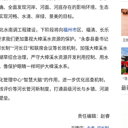
确、全面发现河岸、河面、河底存在的影响环境、生态
实现河畅、水清、岸绿、景美的目标。
’北水南调工程建设，下阶段将向
福州市
区、福清、长乐
要求我们更加重视大樟溪水资源的保护。”永泰县委书记
立
长制”“河长日”和联席会议等长效机制，加强大樟溪水
晒
湖草综合治理，严守大樟溪水资源开发利用控制、用水
味
，像保护眼睛一样呵护大樟溪水系。
“
化管理中心“智慧大脑”的作用，进一步优化巡查机制，
最
题
核评价等河长管河新制度，打通县级河长与乡镇、河湖
壁垒。
责任编辑：赵睿