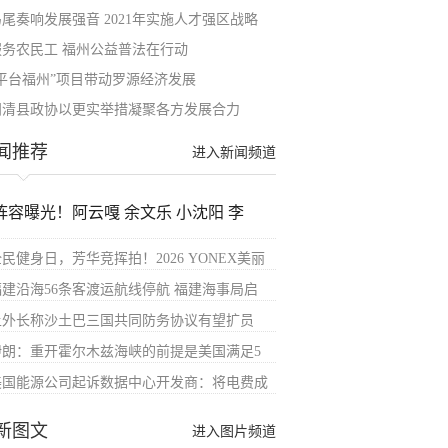
马尾奏响发展强音 2021年实施人才强区战略
服务农民工 福州公益普法在行动
“平台福州”项目带动罗源经济发展
闽清县政协以更实举措凝聚各方发展合力
闻推荐
进入新闻频道
阵容曝光！阿云嘎 余文乐 小沈阳 李
民健身日，芳华竞挥拍！2026 YONEX美丽
福建沿海56条客渡运航线停航 福建海事局启
土外长称沙土巴三国共同防务协议有望扩员
伊朗：重开霍尔木兹海峡的前提是美国满足5
美国能源公司起诉数据中心开发商：将电费成
新图文
进入图片频道