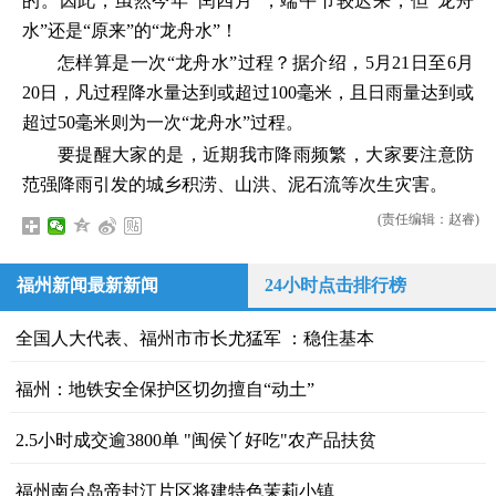
的。因此，虽然今年“闰四月”，端午节较迟来，但“龙舟
水”还是“原来”的“龙舟水”！
怎样算是一次“龙舟水”过程？据介绍，5月21日至6月
20日，凡过程降水量达到或超过100毫米，且日雨量达到或
超过50毫米则为一次“龙舟水”过程。
要提醒大家的是，近期我市降雨频繁，大家要注意防
范强降雨引发的城乡积涝、山洪、泥石流等次生灾害。
(责任编辑：赵睿)
福州新闻最新新闻
24小时点击排行榜
全国人大代表、福州市市长尤猛军 ：稳住基本
福州：地铁安全保护区切勿擅自“动土”
2.5小时成交逾3800单 "闽侯丫好吃"农产品扶贫
福州南台岛帝封江片区将建特色茉莉小镇