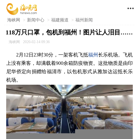

海峡网
>
新闻中心
>
福建频道
>
福州新闻
118万只口罩，包机到福州！图片让人泪目……
海峡网
2020-02-14 09:36
2月12日23时30分，一架客机飞抵
福州
长乐机场。飞机
上没有乘客，却满载着900余箱防疫物资。这批物质是由印
尼华侨定向捐赠给福清市，以包机形式从雅加达运抵长乐
机场。