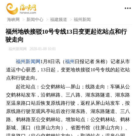

海峡网
>
新闻中心
>
福建频道
>
福州新闻
福州地铁接驳10号专线13日变更起讫站点和行
驶走向
福州新闻网
2020-01-08 10:01
福州新闻网
1月8日讯（
福州
日报记者 朱榕）记者从市
道运中心获悉，13日起，变更地铁接驳10号专线的起讫站
点和行驶走向。
起讫站点：公交鹤林站—屏山；线路走向：车辆从公
交鹤林站发车，沿鹤林路、三八路、湖东路隧道、湖东路
至温泉路口站后恢复原线路行驶，返程从屏山站发车，按
原线路行驶至观风亭站后改行湖东路、湖东路隧道、三八
路、鹤林路至公交鹤林站。增加站点：公交鹤林站、鹤林
新城、溪口（往屏山方向）、省图书馆（往屏山方向）、
温泉路口（往公交鹤林站方向）；取消站点：温泉公园、