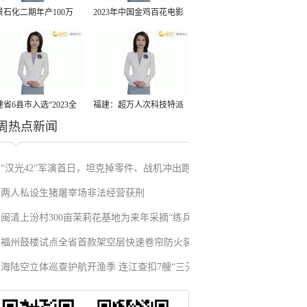
景石化二期年产100万
2023年中国金鸡百花电影
丙烷脱氢项目建成中交
节有福电影巡展31日启动
省6县市入选“2023全
福建：超万人次科技特派
周热点新闻
县域发展潜力百强县”
员一线开展服务
“汉光42”军演首日，坦克掉零件、战机冲出跑
两人私设生猪屠宰场非法经营获刑
道、赖清德逃跑……螺丝都拧不紧，台军能打
闽清上汾村300亩茉莉花基地为来年采摘“练兵”
“持久战”？
福州鼓楼试点全省首款架空层快速卷帘防火装
海陆空立体巡查护航开渔季 连江查扣7艘“三无”
置
船舶