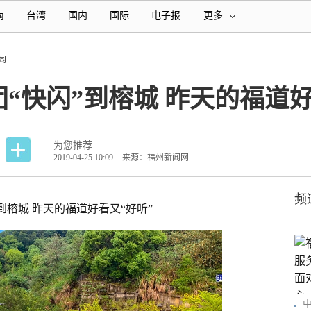
南
台湾
国内
国际
电子报
更多
闻
“快闪”到榕城 昨天的福道好
为您推荐
2019-04-25 10:09
来源：福州新闻网
频
到榕城 昨天的福道好看又“好听”