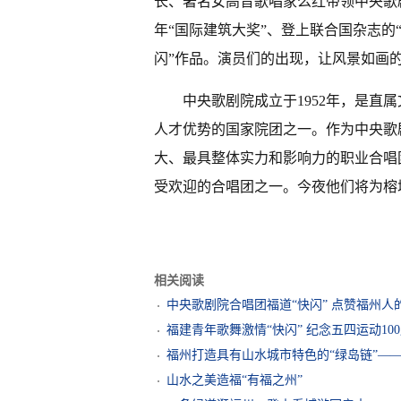
长、著名女高音歌唱家么红带领中央歌剧
年“国际建筑大奖”、登上联合国杂志的
闪”作品。演员们的出现，让风景如画的
中央歌剧院成立于1952年，是直
人才优势的国家院团之一。作为中央歌
大、最具整体实力和影响力的职业合唱
受欢迎的合唱团之一。今夜他们将为榕
相关阅读
中央歌剧院合唱团福道“快闪” 点赞福州人
福建青年歌舞激情“快闪” 纪念五四运动10
福州打造具有山水城市特色的“绿岛链”—
山水之美造福“有福之州”