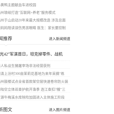
小黄鸭主题献血车进校园
福州琅岐打造“互联网+养老”服务模式
福州于山启动20年来最大规模改造 涉及总面
两妈妈陪读误伤男孩眼睛 医生：家长要控制
闻推荐
进入新闻频道
汉光42”军演首日，坦克掉零件、战机
两人私设生猪屠宰场非法经营获刑
闽清上汾村300亩茉莉花基地为来年采摘“练
福州鼓楼试点全省首款架空层快速卷帘防火装
海陆空立体巡查护航开渔季 连江查扣7艘“三
罗源牛梅溪水库除险加固进入主体施工阶段
新图文
进入图片频道