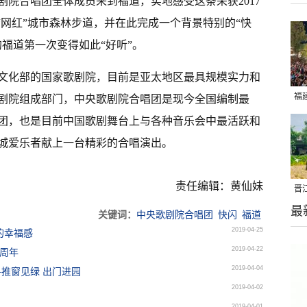
院合唱团全体成员来到福道，实地感受这条荣获2017
“网红”城市森林步道，并在此完成一个背景特别的“快
福道第一次变得如此“好听”。
属文化部的国家歌剧院，目前是亚太地区最具规模实力和
福
剧院组成部门，中央歌剧院合唱团是现今全国编制最
亮
团，也是目前中国歌剧舞台上与各种音乐会中最活跃和
城爱乐者献上一台精彩的合唱演出。
责任编辑：黄仙妹
晋
最
千
关键词：
中央歌剧院合唱团
快闪
福道
2019-04-25
的幸福感
2019-04-22
0周年
2019-04-04
—推窗见绿 出门进园
2019-04-02
2019-04-01