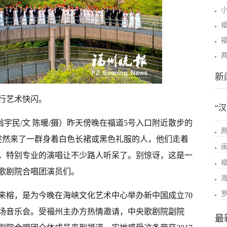
新
行艺术快闪。
“
翁宇民/文 陈暖/摄）昨天傍晚在福道5号入口附近散步的
突然来了一群身着白色长裙或黑色礼服的人，他们走着
，特别专业的演唱让不少路人听呆了。别惊讶，这是一
歌剧院合唱团演员们。
来榕，是为今晚在海峡文化艺术中心举办新中国成立70
场音乐会。受福州主办方热情邀请，中央歌剧院副院
最