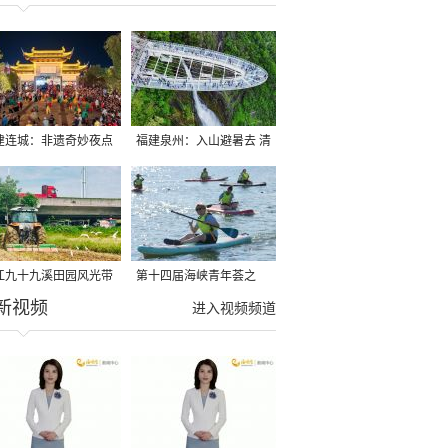
建连城：非遗奇妙夜点
福建泉州：入山避暑去 清
夏夜
凉好惬意
江九十九溪田园风光带
第十四届海峡青年荟之
新视频
亩早稻迎来成熟收割季
2026榕台青年大学生水上
进入视频频道
运动交流营