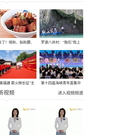
秋了！啃秋、贴秋膘、
罗源八井村：“抱石”而上
秋，福建人这样过才够
→
寻美福建 薪火映长征”主
第十四届海峡青年荟集中
新视频
活动在龙岩长汀启动
阶段活动在福州举行
进入视频频道