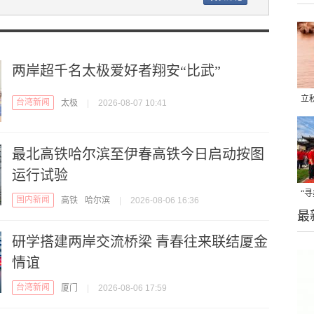
两岸超千名太极爱好者翔安“比武”
立
台湾新闻
太极
|
2026-08-07 10:41
晒
味
最北高铁哈尔滨至伊春高铁今日启动按图
运行试验
“
国内新闻
高铁
哈尔滨
|
2026-08-06 16:36
最
题
研学搭建两岸交流桥梁 青春往来联结厦金
情谊
台湾新闻
厦门
|
2026-08-06 17:59