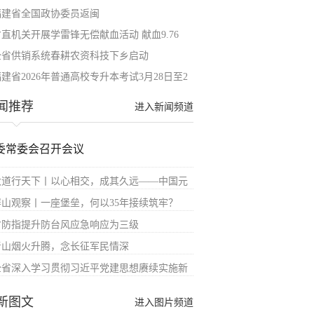
福建省全国政协委员返闽
省直机关开展学雷锋无偿献血活动 献血9.76
全省供销系统春耕农资科技下乡启动
建省2026年普通高校专升本考试3月28日至2
闻推荐
进入新闻频道
委常委会召开会议
大道行天下丨以心相交，成其久远——中国元
屏山观察丨一座堡垒，何以35年接续筑牢？
省防指提升防台风应急响应为三级
青山烟火升腾，念长征军民情深
全省深入学习贯彻习近平党建思想赓续实施新
新图文
进入图片频道