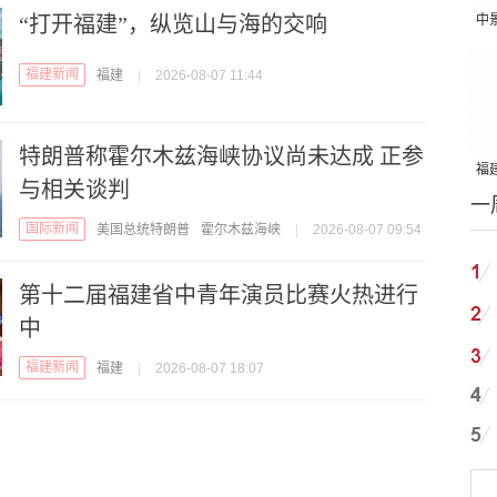
“打开福建”，纵览山与海的交响
中
吨
福建新闻
福建
|
2026-08-07 11:44
特朗普称霍尔木兹海峡协议尚未达成 正参
福建
与相关谈判
一
国
国际新闻
美国总统特朗普
霍尔木兹海峡
|
2026-08-07 09:54
第十二届福建省中青年演员比赛火热进行
中
福建新闻
福建
|
2026-08-07 18:07