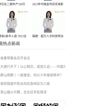
景石化二期年产100万
2023年中国金鸡百花电影
丙烷脱氢项目建成中交
节有福电影巡展31日启动
省6县市入选“2023全
福建：超万人次科技特派
周热点新闻
县域发展潜力百强县”
员一线开展服务
省委常委会召开会议
大道行天下丨以心相交，成其久远——中国元
屏山观察丨一座堡垒，何以35年接续筑牢？
首外交的世界情怀与大国气派
省防指提升防台风应急响应为三级
青山烟火升腾，念长征军民情深