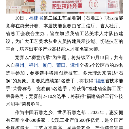
10日，
福建省
第二届工艺品雕刻（石雕工）职业技能
竞赛在惠安开赛。本届技能竞赛由省工信厅、省人社厅、
省总工会联合主办，旨在加强我省工艺美术人才队伍建
设，为广大工艺美术从业人员搭建展示技能、切磋技艺的
平台，培养出更多产业高技能人才和名家大师。
竞赛以“狮意传承”为主题，将持续至10月13日，共有
来自
泉州
、
福州
、
厦门
、
莆田
、
漳州
全省5个设区市的39名
选手参加，参赛选手将用创新技艺、多元理念来表达“石
狮”的意象。竞赛总成绩第1名选手，将获得“
福建
省技术能
手”荣誉称号；竞赛前5名选手，将获得“福建省金牌工匠”
荣誉称号；竞赛前2~10名选手，将获得“福建省轻工行业技
术能手”荣誉称号。
作为中国石雕之乡、世界石雕之都，2022年，惠安拥
有石雕企业600多家，实现工业产值500多亿元，是全国产
业规模最大、工艺水平最高、品类最齐全、产业链最完善