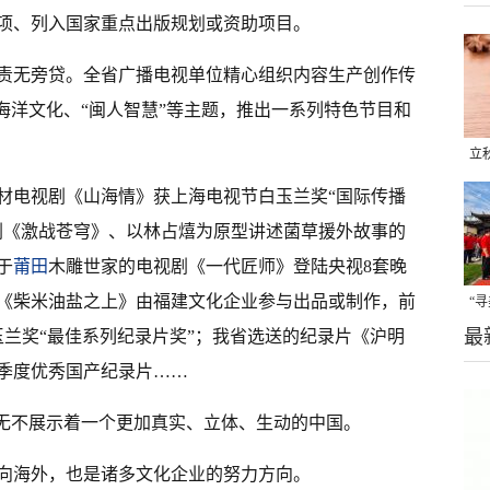
项、列入国家重点出版规划或资助项目。
责无旁贷。全省广播电视单位精心组织内容生产创作传
海洋文化、“闽人智慧”等主题，推出一系列特色节目和
立
晒
材电视剧《山海情》获上海电视节白玉兰奖“国际传播
味
剧《激战苍穹》、以林占熺为原型讲述菌草援外故事的
于
莆田
木雕世家的电视剧《一代匠师》登陆央视8套晚
《柴米油盐之上》由福建文化企业参与出品或制作，前
“
最
玉兰奖“最佳系列纪录片奖”；我省选送的纪录片《沪明
题
季度优秀国产纪录片……
，无不展示着一个更加真实、立体、生动的中国。
向海外，也是诸多文化企业的努力方向。