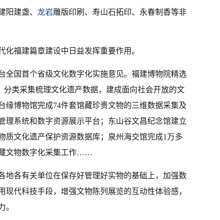
建阳建盏、
龙岩
雕版印刷、寿山石拓印、永春制香等非
代化福建篇章建设中日益发挥重要作用。
台全国首个省级文化数字化实施意见。福建博物院精选
据，分类采集梳理文化遗产数据，建成面向社会开放的文
台缘博物馆完成74件套馆藏珍贵文物的三维数据采集及
管理系统和数字资源展示平台；东山谷文昌纪念馆建立
物质文化遗产保护资源数据库；泉州海交馆完成1万多
藏文物数字化采集工作……
各地各有关单位在保存好管理好实物的基础上，加强数
用现代科技手段，增强文物陈列展览的互动性体验感，
力。