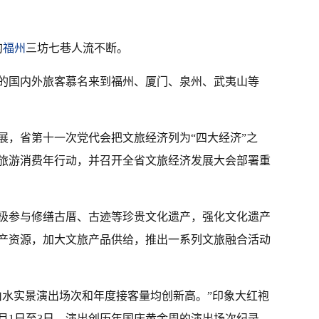
的
福州
三坊七巷人流不断。
的国内外旅客慕名来到福州、厦门、泉州、武夷山等
展，省第十一次党代会把文旅经济列为“四大经济”之
和旅游消费年行动，并召开全省文旅经济发展大会部署重
极参与修缮古厝、古迹等珍贵文化遗产，强化文化遗产
产资源，加大文旅产品供给，推出一系列文旅融合活动
山水实景演出场次和年度接客量均创新高。”印象大红袍
月1日至3日，演出创历年国庆黄金周的演出场次纪录。