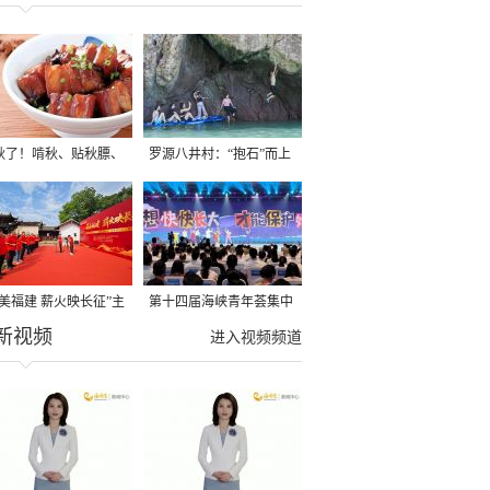
秋了！啃秋、贴秋膘、
罗源八井村：“抱石”而上
秋，福建人这样过才够
→
寻美福建 薪火映长征”主
第十四届海峡青年荟集中
新视频
活动在龙岩长汀启动
阶段活动在福州举行
进入视频频道