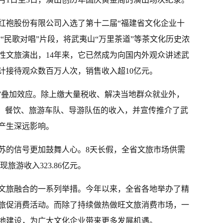
红袍股份有限公司入选了第十二届“福建省文化企业十
”“民歌对唱”片段，将武夷山“万里茶道”等茶文化历史浓
性文旅演出，14年来，它已然成为向国内外观众讲述武
计接待观众数百万人次，销售收入超10亿元。
>2”叠加效应。除上缴大量税收、解决当地群众就业外，
店、餐饮、旅游车队、导游队伍的收入，并宣传推介了武
产生深远影响。
苏的信号更加鼓舞人心。8天长假，全省文旅市场供需
现旅游收入323.86亿元。
文旅融合的一系列举措。今年以来，全省各地举办了精
旅促消费活动。而除了持续做热做旺文旅消费市场，一
地建设，为广大文化企业带来更多发展机遇。