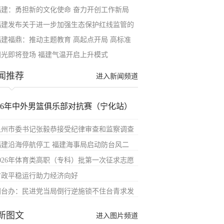
福建：勇担新的文化使命 奋力开创工作新局
福建发布关于进一步加强生态保护红线监管的
福建福鼎：推动主题教育 高起点开局 高标准
阳光即将登场 福建气温开启上升模式
闻推荐
进入新闻频道
026年中外男篮俱乐部对抗赛（宁化站）
泉州市委书记张毅恭接受纪律审查和监察调查
福建沿海停航停工 福建海事局启动防台风二
2026年体育类高职（专科）批第一次征求志愿
财政平稳运行助力经济向好
国台办：民进党当局倒行逆施锁不住台青求发
新图文
进入图片频道