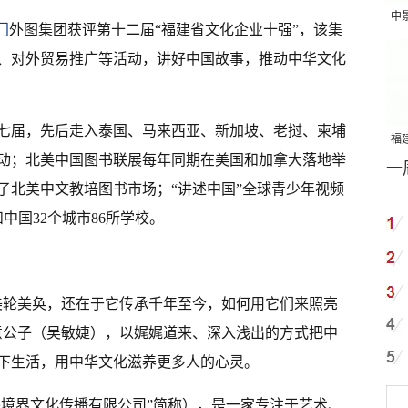
中
门
外图集团获评第十二届“福建省文化企业十强”，该集
吨
、对外贸易推广等活动，讲好中国故事，推动中华文化
七届，先后走入泰国、马来西亚、新加坡、老挝、柬埔
福建
动；北美中国图书联展每年同期在美国和加拿大落地举
一
国
了北美中文教培图书市场；“讲述中国”全球青少年视频
和中国32个城市86所学校。
美轮美奂，还在于它传承千年至今，如何用它们来照亮
意公子（吴敏婕），以娓娓道来、深入浅出的方式把中
下生活，用中华文化滋养更多人的心灵。
外境界文化传播有限公司”简称），是一家专注于艺术、