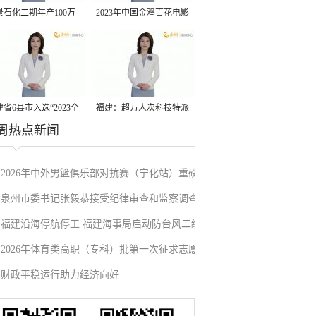
景石化二期年产100万
2023年中国金鸡百花电影
丙烷脱氢项目建成中交
节有福电影巡展31日启动
省6县市入选“2023全
福建：超万人次科技特派
周热点新闻
县域发展潜力百强县”
员一线开展服务
2026年中外男篮俱乐部对抗赛（宁化站）重磅
泉州市委书记张毅恭接受纪律审查和监察调查
来袭！抢票通道即将开启→
福建沿海停航停工 福建海事局启动防台风二级
2026年体育类高职（专科）批第一次征求志愿
应急响应
财政平稳运行助力经济向好
填报