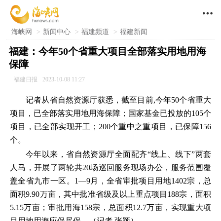

海峡网
>
新闻中心
>
福建频道
>
福建新闻
福建：今年50个省重大项目全部落实用地用海
保障
福建日报
2023-10-08 11:27
记者从省自然资源厅获悉，截至目前,今年50个省重大
项目，已全部落实用地用海保障；国家基金已投放的105个
项目，已全部实现开工；200个重中之重项目，已保障156
个。
今年以来，省自然资源厅全面配齐“线上、线下”两套
人马，开展了两轮共20场巡回服务现场办公，服务范围覆
盖全省九市一区。1—9月，全省审批项目用地1402宗，总
面积9.90万亩，其中批准省级及以上重点项目188宗，面积
5.15万亩；审批用海158宗，总面积12.7万亩，实现重大项
目用地用海应保尽保。（记者 张颖）