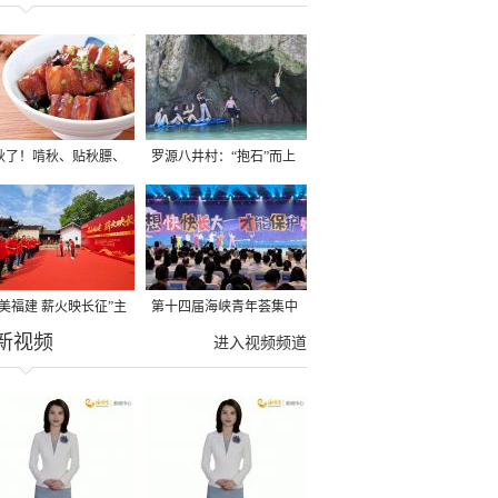
秋了！啃秋、贴秋膘、
罗源八井村：“抱石”而上
秋，福建人这样过才够
→
寻美福建 薪火映长征”主
第十四届海峡青年荟集中
新视频
活动在龙岩长汀启动
阶段活动在福州举行
进入视频频道