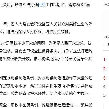
民关切，通过立法打通
民生
工作“堵点”、消除群众“痛
中
吨
一年，省人大常委会积极回应人民群众对美好生活的呼
问题，用法治保障人民权益、增进民生福祉。
福建
健身”是困扰不少群众的问题。为满足人民群众需求，统
一
国
身短板，常委会审议全民健身条例，力争以立法打造城
设施免费低收费开放，推动构建更高水平的全民健身公共
制定水污染防治条例，对水污染防治措施作了大量的规
保护饮用水水源、落实主体责任等方面都作出了具体翔
质量，成为我省保护水环境、防治水污染的有力武器。
安全；审议中医药条例，推进健康福建建设……聚焦民