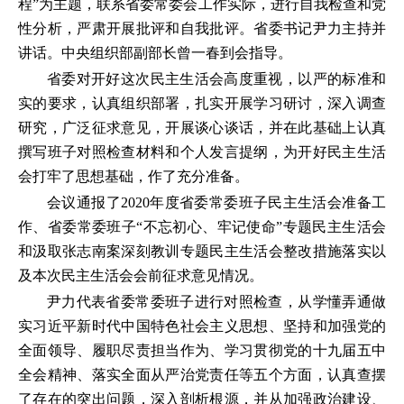
程”为主题，联系省委常委会工作实际，进行自我检查和党
性分析，严肃开展批评和自我批评。省委书记尹力主持并
讲话。中央组织部副部长曾一春到会指导。
省委对开好这次民主生活会高度重视，以严的标准和
实的要求，认真组织部署，扎实开展学习研讨，深入调查
研究，广泛征求意见，开展谈心谈话，并在此基础上认真
撰写班子对照检查材料和个人发言提纲，为开好民主生活
会打牢了思想基础，作了充分准备。
会议通报了2020年度省委常委班子民主生活会准备工
作、省委常委班子“不忘初心、牢记使命”专题民主生活会
和汲取张志南案深刻教训专题民主生活会整改措施落实以
及本次民主生活会会前征求意见情况。
尹力代表省委常委班子进行对照检查，从学懂弄通做
实习近平新时代中国特色社会主义思想、坚持和加强党的
全面领导、履职尽责担当作为、学习贯彻党的十九届五中
全会精神、落实全面从严治党责任等五个方面，认真查摆
了存在的突出问题，深入剖析根源，并从加强政治建设、