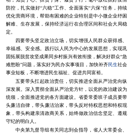
防控，扎实做好“六稳”工作、全面落实“六保”任务，持续
优化营商环境，帮助有困难的企业特别是中小微企业纾困
解难、生存发展，保持经济运行在合理区间和社会大局稳
定。
四要带头坚定政治立场，切实增强人民群众获得感、
幸福感、安全感。践行以人民为中心的发展思想，实现巩
固拓展脱贫攻坚成果同乡村振兴有效衔接，解决好群众“急
难愁盼”问题，落实好为民办实事项目，加快补齐
民生
社会
事业短板，不断增进民生福祉、促进共同富裕。
五要带头扛起政治责任，切实推进全面从严治党向纵
深发展。深入贯彻全面从严治党方针，以党的政治建设为
统领，全面推进党的各方面建设。省委常委班子成员要带
头廉洁自律，带头廉洁治家，带头反对特权思想和特权现
象，带头构建亲清政商关系，始终做政治信念坚定、遵规
守纪的明白人。
中央第九督导组有关同志到会指导，省人大常委会、