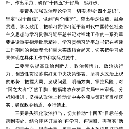
杆、作出示范，确保“十四五”开好局、起好步。
一要带头加强政治理论学习，切实增强“四个意识”、
坚定“四个自信”、做到“两个维护”。突出学深悟透、融会
贯通、学以致用，把学习贯彻习近平新时代中国特色社会
主义思想与学习贯彻习近平总书记对福建工作的一系列重
要讲话重要指示批示精神、学习贯彻习近平总书记在福建
工作期间的创新理念和重大实践结合起来，切实把学习成
果体现在具体工作中和实际成效中。
二要带头提高政治判断力、政治领悟力、政治执行
力，创造性贯彻落实好党中央决策部署。坚持从政治上观
察形势、把握大局、发现问题、明确方向、掌控风险，对
“国之大者”了然于胸，把福建放在发展大局中来审视、分
析和推进，坚持从政治上推动党中央各项决策部署贯彻落
实，确保政令畅通、令行禁止。
三要带头强化政治担当，切实推动“十四五”目标任务
落到实处。结合即将开展的“再学习、再调研、再落实”活
动，知责于心、担责于身、履责于行，毫不放松抓好疫情