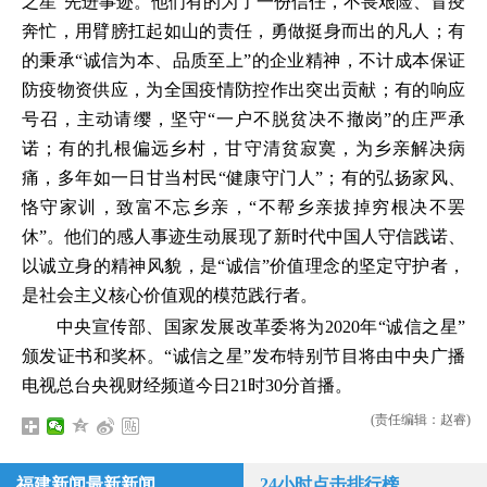
之星”先进事迹。他们有的为了一份信任，不畏艰险、冒疫
奔忙，用臂膀扛起如山的责任，勇做挺身而出的凡人；有
的秉承“诚信为本、品质至上”的企业精神，不计成本保证
防疫物资供应，为全国疫情防控作出突出贡献；有的响应
号召，主动请缨，坚守“一户不脱贫决不撤岗”的庄严承
诺；有的扎根偏远乡村，甘守清贫寂寞，为乡亲解决病
痛，多年如一日甘当村民“健康守门人”；有的弘扬家风、
恪守家训，致富不忘乡亲，“不帮乡亲拔掉穷根决不罢
休”。他们的感人事迹生动展现了新时代中国人守信践诺、
以诚立身的精神风貌，是“诚信”价值理念的坚定守护者，
是社会主义核心价值观的模范践行者。
中央宣传部、国家发展改革委将为2020年“诚信之星”
颁发证书和奖杯。“诚信之星”发布特别节目将由中央广播
电视总台央视财经频道今日21时30分首播。
(责任编辑：赵睿)
福建新闻最新新闻
24小时点击排行榜