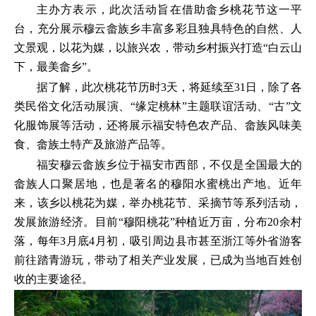
主办方表示，此次活动旨在借助畲乡桃花节这一平
台，充分展示穆云畲族乡丰富多彩且独具特色的自然、人
文景观，以花为媒，以旅兴农，带动乡村振兴打造“白云山
下，最美畲乡”。
据了解，此次桃花节历时3天，将延续至31日，除了各
类民俗文化活动展演、“缘定桃林”主题联谊活动、“古”文
化服饰展等活动，还将展示福安特色农产品、畲族风味美
食、畲族土特产及旅游产品等。
福安穆云畲族乡位于福安市西部，不仅是全国最大的
畲族人口聚居地，也是著名的穆阳水蜜桃出产地。近年
来，该乡以桃花为媒，举办桃花节、采摘节等系列活动，
发展旅游经济。目前“穆阳桃花”种植近万亩，分布20余村
落，每年3月底4月初，吸引周边县市甚至浙江等外省游客
前往踏青游玩，带动了相关产业发展，已成为当地百姓创
收的主要途径。