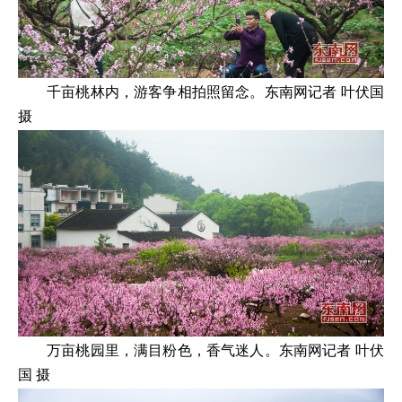
千亩桃林内，游客争相拍照留念。东南网记者 叶伏国
摄
万亩桃园里，满目粉色，香气迷人。东南网记者 叶伏
国 摄