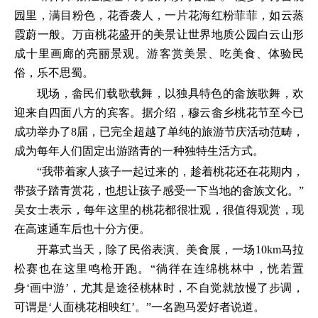
园里，满目粉色，花香袭人，一片花海红粉菲菲，如云蒸
霞蔚一般。万亩桃花盛开的美景让世界地质公园白云山形
成十里画廊的亮丽景观。游客赏美景、吃美食、体验民
俗，乐不思蜀。
现场，畲民们载歌载舞，以独具特色的畲族歌舞，欢
迎来自四面八方的宾客。据介绍，穆云畲乡桃花节至今已
成功举办了8届，已完全超越了单纯的旅游节庆活动范畴，
成为每年人们固定出游踏青的一种独特生活方式。
“我带着家人孩子一起过来的，趁着桃花还在花期内，
带孩子踏青赏花，也想让孩子感受一下当地的畲族文化。”
吴女士表示，每年这里的桃花都很壮观，很值得观赏，现
在高速通车后也十分方便。
开幕式当天，除了民俗表演、美食展，一场10km马拉
松赛也在这里鸣枪开跑。“徜徉在连绵桃林中，恍若置
身‘画中游’，尤其是途径桃林时，不自觉就放慢了步调，
可谓是‘人面桃花相映红’。”一名跑马爱好者说道。