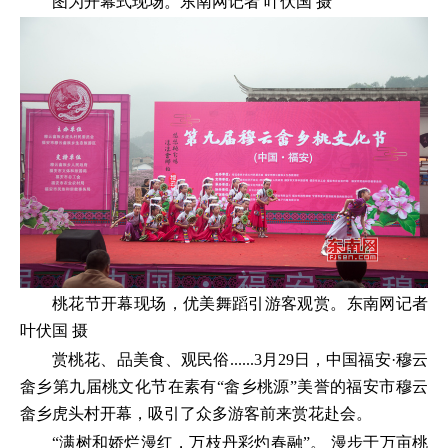
图为开幕式现场。东南网记者 叶伏国 摄
桃花节开幕现场，优美舞蹈引游客观赏。东南网记者
叶伏国 摄
赏桃花、品美食、观民俗......3月29日，中国福安·穆云
畲乡第九届桃文化节在素有“畲乡桃源”美誉的福安市穆云
畲乡虎头村开幕，吸引了众多游客前来赏花赴会。
“满树和娇烂漫红，万枝丹彩灼春融”。 漫步于万亩桃