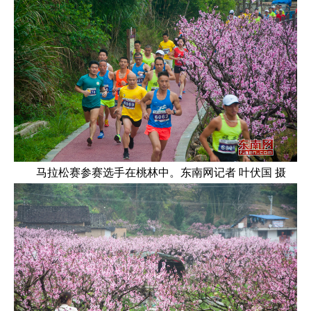
马拉松赛参赛选手在桃林中。东南网记者 叶伏国 摄