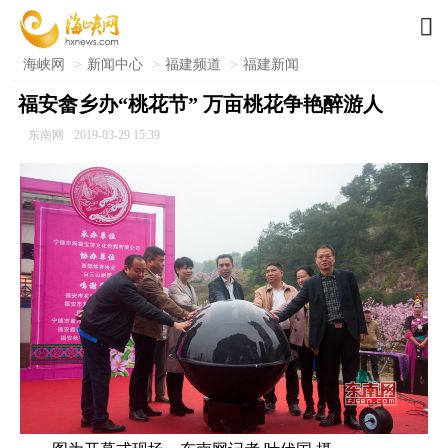

海峡网
>
新闻中心
>
福建频道
>
福建新闻
福安畲乡办“桃花节” 万亩桃花争艳醉游人
东南网
2019-03-29 15:39