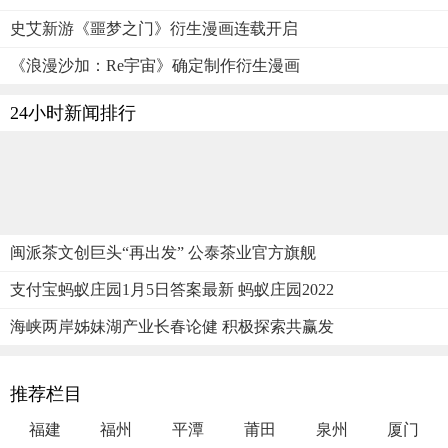
史艾新游《噩梦之门》衍生漫画连载开启
《浪漫沙加：Re宇宙》确定制作衍生漫画
24小时新闻排行
闽派茶文创巨头“再出发” 公泰茶业官方旗舰
支付宝蚂蚁庄园1月5日答案最新 蚂蚁庄园2022
海峡两岸姊妹湖产业长春论健 积极探索共赢发
推荐栏目
福建
福州
平潭
莆田
泉州
厦门