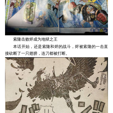
索隆击败烬成为地狱之王
本话开始，还是索隆和烬的战斗，烬被索隆的一击直
接砍断了一只翅膀，连刀都被打断。