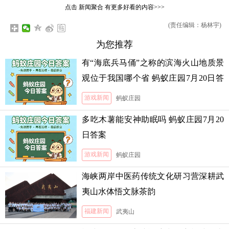
点击
新闻聚合
有更多好看的内容>>>
(责任编辑：杨林宇)
为您推荐
有“海底兵马俑”之称的滨海火山地质景
观位于我国哪个省 蚂蚁庄园7月20日答
案
游戏新闻
蚂蚁庄园
多吃木薯能安神助眠吗 蚂蚁庄园7月20
日答案
游戏新闻
蚂蚁庄园
海峡两岸中医药传统文化研习营深耕武
夷山水体悟文脉茶韵
福建新闻
武夷山