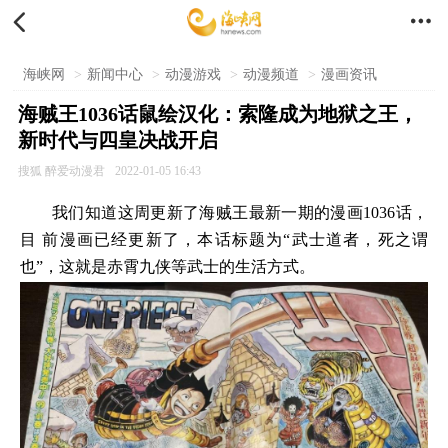


海峡网
>
新闻中心
>
动漫游戏
>
动漫频道
>
漫画资讯
海贼王1036话鼠绘汉化：索隆成为地狱之王，
新时代与四皇决战开启
搜狐 醉爱动漫君
2022-01-05 16:43
我们知道这周更新了海贼王最新一期的漫画1036话，
目 前漫画已经更新了，本话标题为“武士道者，死之谓
也”，这就是赤霄九侠等武士的生活方式。