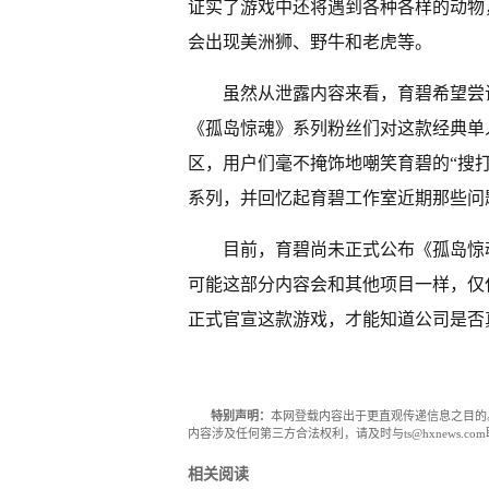
证实了游戏中还将遇到各种各样的动物
会出现美洲狮、野牛和老虎等。
虽然从泄露内容来看，育碧希望尝
《孤岛惊魂》系列粉丝们对这款经典单
区，用户们毫不掩饰地嘲笑育碧的“搜
系列，并回忆起育碧工作室近期那些问题重
目前，育碧尚未正式公布《孤岛惊魂
可能这部分内容会和其他项目一样，仅
正式官宣这款游戏，才能知道公司是否
特别声明：
本网登载内容出于更直观传递信息之目的
内容涉及任何第三方合法权利，请及时与ts@hxnews.
相关阅读