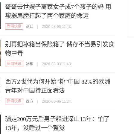
哥哥去世嫂子离家女子成7个孩子的妈 用
瘦弱肩膀扛起了两个家庭的命运
新闻快讯
商丘
|
2026-08-03 11:43
别再把冰箱当保险箱了 储存不当易引发食
物中毒
新闻快讯
冰箱
|
2026-08-03 11:43
西方Z世代为何开始“粉”中国 82%的欧洲
青年对中国持正面看法
新闻快讯
西方
|
2026-08-06 11:34
骗走200万元后男子躲进深山13年：怕了
13年，没睡过一个整觉