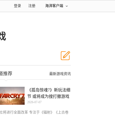
登录
注册
海湃客户端
戏
道推荐
最新游戏资讯
《孤岛惊魂7》新玩法细
节 或将成为搜打撤游戏
2026-07-07
B社将进行全面改革 专注于《辐射》《上古卷