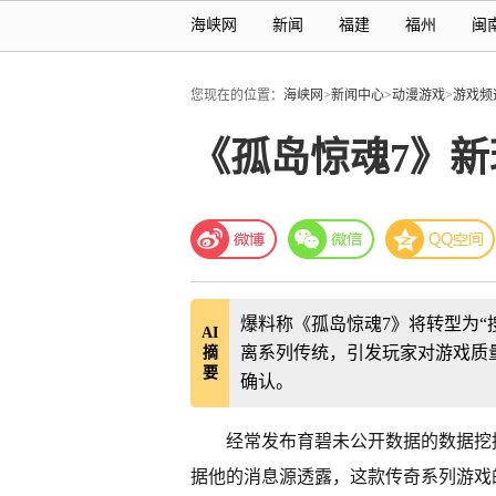
海峡网
新闻
福建
福州
闽
您现在的位置：
海峡网
>
新闻中心
>
动漫游戏
>
游戏频
《孤岛惊魂7》新
爆料称《孤岛惊魂7》将转型为“
AI
离系列传统，引发玩家对游戏质
摘
要
确认。
经常发布育碧未公开数据的数据挖掘
据他的消息源透露，这款传奇系列游戏