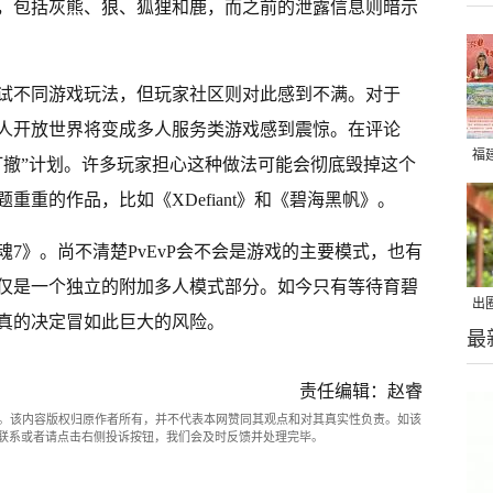
，包括灰熊、狼、狐狸和鹿，而之前的泄露信息则暗示
试不同游戏玩法，但玩家社区则对此感到不满。对于
人开放世界将变成多人服务类游戏感到震惊。在评论
福
打撤”计划。许多玩家担心这种做法可能会彻底毁掉这个
重的作品，比如《XDefiant》和《碧海黑帆》。
7》。尚不清楚PvEvP会不会是游戏的主要模式，也有
仅是一个独立的附加多人模式部分。如今只有等待育碧
出
真的决定冒如此巨大的风险。
最
在
责任编辑：赵睿
。该内容版权归原作者所有，并不代表本网赞同其观点和对其真实性负责。如该
com联系或者请点击右侧投诉按钮，我们会及时反馈并处理完毕。