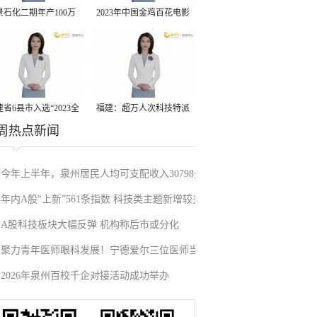
景石化二期年产100万
2023年中国金鸡百花电影
丙烷脱氢项目建成中交
节有福电影巡展31日启动
省6县市入选“2023全
福建：超万人次科技特派
周热点新闻
县域发展潜力百强县”
员一线开展服务
今年上半年，泉州居民人均可支配收入30798元
年内A股“上新”561条指数 科技类主题新增较多
A股科技板块大幅反弹 机构称后市或分化
聚力青年医师眼科发展！宁德爱尔三位医师当
2026年泉州百校千企对接活动成功举办
选市眼科青年学组成员