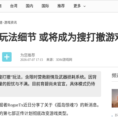
南
台湾
国内
国际
推荐
更多
道
>
游戏资讯
玩法细节 或将成为搜打撤游
为您推荐
2026-07-07 17:15
来源：3DM游戏网
频
搜打撤”玩法，含限时营救剧情及武器损耗系统。因背
量的担忧与不满。目前育碧尚未官宣，具体模式仍待
者RogueTx近日分享了关于《孤岛惊魂7》的新消息。
的第七部正传计划彻底改变游戏类型。