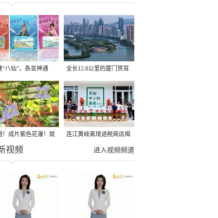
建“八仙”，各显神通
全长12.8公里的厦门筼筜
湖健身步道全线贯通
圈！成片紫色花瀑！就
连江黄岐离境退税商店揭
新视频
光明港公园
牌投用
进入视频频道