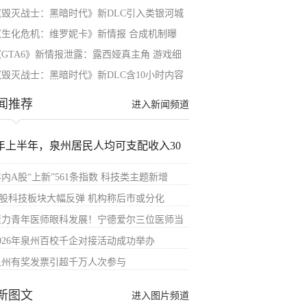
《毁灭战士：黑暗时代》新DLC引入类银河城
《生化危机：维罗妮卡》新情报 合成机制曝
《GTA6》新情报泄露：露西娅真主角 游戏细
《毁灭战士：黑暗时代》新DLC含10小时内容
闻推荐
进入新闻频道
年上半年，泉州居民人均可支配收入30
内A股“上新”561条指数 科技类主题新增
A股科技板块大幅反弹 机构称后市或分化
聚力青年医师眼科发展！宁德爱尔三位医师当
2026年泉州百校千企对接活动成功举办
泉州有奖发票引超千万人次参与
新图文
进入图片频道