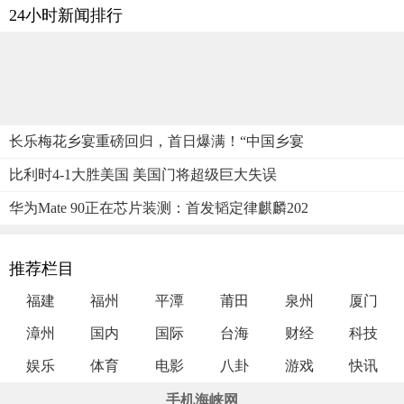
24小时新闻排行
长乐梅花乡宴重磅回归，首日爆满！“中国乡宴
比利时4-1大胜美国 美国门将超级巨大失误
华为Mate 90正在芯片装测：首发韬定律麒麟202
推荐栏目
福建
福州
平潭
莆田
泉州
厦门
漳州
国内
国际
台海
财经
科技
娱乐
体育
电影
八卦
游戏
快讯
手机海峡网