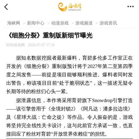


海峡网
>
新闻中心
>
动漫游戏
>
游戏频道
>
游戏资讯
《细胞分裂》重制版新细节曝光
3DM游戏网
2026-07-07 17:16
据知名数据挖掘者最新爆料，育碧多伦多工作室正在
开发的《细胞分裂》重制版预计将于2027年第二至第四季
度之间发售——前提是项目能够顺利推进。爆料者同时发
出警告，称该项目目前“处于脆弱状态”，这一描述无疑令
长期等待的粉丝们心头一紧。
据泄露信息，本作将采用育碧旗下Snowdrop引擎打造
——该引擎曾用于《全境封锁2》《阿凡达：潘多拉边境》
及《星球大战：亡命之徒》等作品。令人振奋的是，游戏
将坚持完全线性关卡设计，这与此前官方承诺一致，也直
接回应了粉丝对育碧“开放世界依赖症”的担忧。