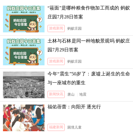
“莜面”是哪种粮食作物加工而成的 蚂蚁
庄园7月28日答案
游戏新闻
蚂蚁庄园
土林与石林是同一种地貌景观吗 蚂蚁庄
园7月29日答案
游戏新闻
蚂蚁庄园
今年“震生”50岁了：废墟上诞生的生命
与一座城市的重生
新闻快讯
唐山
|
地震
福佑蓓蕾：向阳开 逐光行
福建新闻
困境儿童