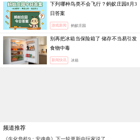
下列哪种鸟类不会飞行？蚂蚁庄园8月3
日答案
游戏新闻
蚂蚁庄园
别再把冰箱当保险箱了 储存不当易引发
食物中毒
新闻快讯
冰箱
频道推荐
《生化危机9：安魂曲》下一轮更新由玩家说了