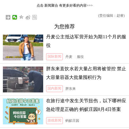
点击
新闻聚合
有更多好看的内容>>>
(责任编辑：赵睿)
为您推荐
丹麦公主抵达军营开始为期11个月的服
役
国际新闻
丹麦
|
服役
胖东来直饮水若大量占用将被管控 禁止
大容量容器大批量囤积行为
国内新闻
胖东来
在旅行途中发生关节扭伤，以下哪种应
急处理是正确的 蚂蚁庄园8月4日答案
游戏新闻
蚂蚁庄园