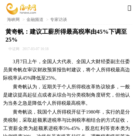

海峡网
>
金融频道
>
专家访谈
黄奇帆：建议工薪所得最高税率由45%下调至
25%
中证网
2017-03-07 16:18
3月7日上午，全国人大代表、全国人大财经委副主任委
员黄奇帆在审议财政预算报告时建议，将个人所得税最高边
际税率从45%降低至25%。
黄奇帆认为，近期关于个人所得税改革热议较多，一般
是建议提高起征点或者从综合与分类税制角度研究，但他认
为当务之急是降低个人所得税最高税率。
黄奇帆说，我国个人所得税开征于1980年，实行的是分
类税制，采取超额累进税率与比例税率相结合的方式征收，
工资薪金类为超额累进税率5%-45%，股息红利等资本类为