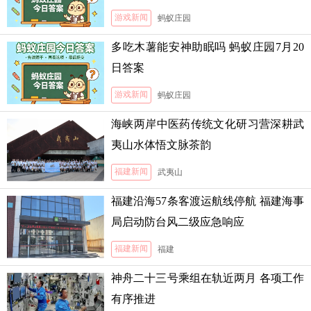
案
游戏新闻
蚂蚁庄园
多吃木薯能安神助眠吗 蚂蚁庄园7月20
日答案
游戏新闻
蚂蚁庄园
海峡两岸中医药传统文化研习营深耕武
夷山水体悟文脉茶韵
福建新闻
武夷山
福建沿海57条客渡运航线停航 福建海事
局启动防台风二级应急响应
福建新闻
福建
神舟二十三号乘组在轨近两月 各项工作
有序推进