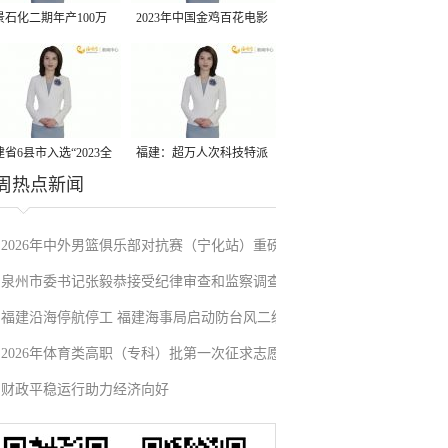
景石化二期年产100万
2023年中国金鸡百花电影
丙烷脱氢项目建成中交
节有福电影巡展31日启动
省6县市入选“2023全
福建：超万人次科技特派
周热点新闻
县域发展潜力百强县”
员一线开展服务
2026年中外男篮俱乐部对抗赛（宁化站）重磅
泉州市委书记张毅恭接受纪律审查和监察调查
来袭！抢票通道即将开启→
福建沿海停航停工 福建海事局启动防台风二级
2026年体育类高职（专科）批第一次征求志愿
应急响应
财政平稳运行助力经济向好
填报