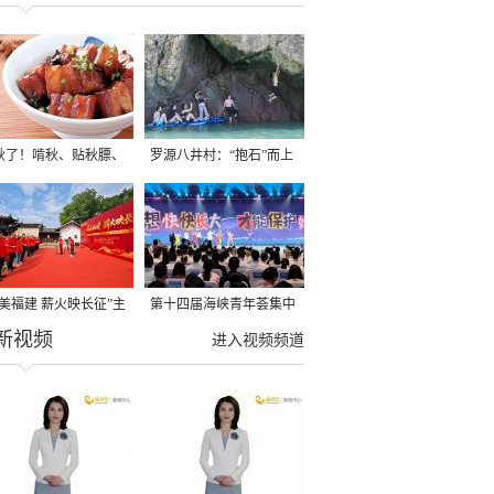
秋了！啃秋、贴秋膘、
罗源八井村：“抱石”而上
秋，福建人这样过才够
→
寻美福建 薪火映长征”主
第十四届海峡青年荟集中
新视频
活动在龙岩长汀启动
阶段活动在福州举行
进入视频频道