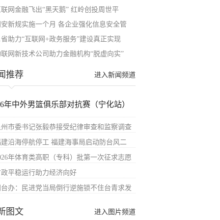
互联网金融飞出“黑天鹅” 红岭创投周世平
网安新规实施一个月 各企业强化信息安全管
31省助力“互联网+政务服务”建设真正实现
物联网新技术公司助力金融机构“脱虚向实”
闻推荐
进入新闻频道
026年中外男篮俱乐部对抗赛（宁化站）
泉州市委书记张毅恭接受纪律审查和监察调查
福建沿海停航停工 福建海事局启动防台风二
2026年体育类高职（专科）批第一次征求志愿
财政平稳运行助力经济向好
国台办：民进党当局倒行逆施锁不住台青求发
新图文
进入图片频道