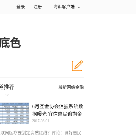
登录
注册
海湃客户端
底色
道推荐
最新网络金融
6月互金协会信披系统数
据曝光 宜信惠民逾期金
2017-08-01
互联网医疗要划定资质红线？评论：调好惠民