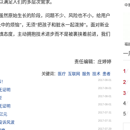
以满足人们的多层次需求。
中
吨
虽然原始生长的阶段，问题不少、风险也不小，给用户
中的烦恼”，无须“把孩子和脏水一起泼掉”。面对新业
慎态度，主动拥抱技术进步而不是被裹挟着前进，我们
福建
一
国
责任编辑：庄婷婷
关键词：
医疗
互联网
服务
技术
患者
2017-08-01
事！
2017-08-01
无证明
2017-08-01
型
2017-08-01
无证明
2017-07-31
3亿元
2017-07-31
投诉风波
2017-07-29