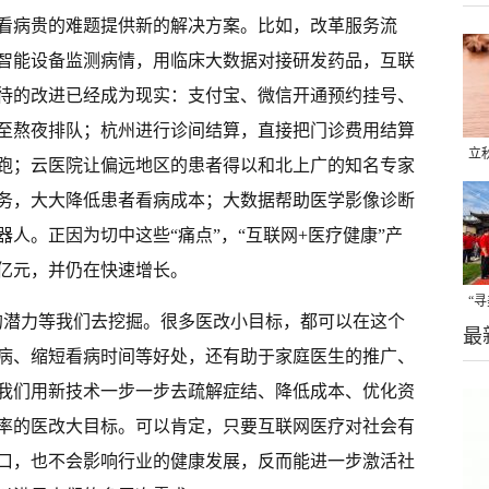
看病贵的难题提供新的解决方案。比如，改革服务流
智能设备监测病情，用临床大数据对接研发药品，互联
待的改进已经成为现实：支付宝、微信开通预约挂号、
至熬夜排队；杭州进行诊间结算，直接把门诊费用结算
立
跑；云医院让偏远地区的患者得以和北上广的知名专家
晒
务，大大降低患者看病成本；大数据帮助医学影像诊断
味
人。正因为切中这些“痛点”，“互联网+医疗健康”产
百亿元，并仍在快速增长。
“
大的潜力等我们去挖掘。很多医改小目标，都可以在这个
最
题
病、缩短看病时间等好处，还有助于家庭医生的推广、
我们用新技术一步一步去疏解症结、降低成本、优化资
率的医改大目标。可以肯定，只要互联网医疗对社会有
口，也不会影响行业的健康发展，反而能进一步激活社