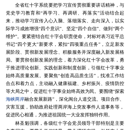
全省红十字系统要把学习宣传贯彻重要讲话精神，与
党史学习教育和“再学习、再调研、再落实”活动结合起
来，推动学习宣传入心入脑、落细落实、走向深入，以实
际学习成效增强“四个意识”、坚定“四个自信”、做到“两个
维护”。要紧密结合红十字会职责使命，对标对表习近平总
书记“四个更大”新要求，紧扣“四项重点任务”，立足新发
展阶段、贯彻新发展理念、积极服务并深度融入新发展格
局。要贯彻创新发展的理念，着力深化红十字会改革，勇
于推进理论创新、实践创新和制度创新，引领红十字事业
始终高质量发展。要聚焦“创造高品质生活”，找准工作结
合点和着力点，主动融入健康福建、乡村振兴、疫情防控
等大局之中，促进红十字事业始终高效为民。要围绕“探索
海峡两岸
融合发展新路”，深化闽台人道交流、项目合作、
灾害互援，协助政府处理两岸海上突发事件人道事务等，
促进民心相通，为推进祖国统一大业发挥独特作用。
林圣魁强调，各级红十字会党员领导干部特别是主要