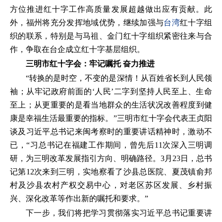
方位推进红十字工作高质量发展超越做出应有贡献。此
外，福州将充分发挥地域优势，继续加强与
台湾
红十字组
织的联系，特别是与马祖、金门红十字组织紧密往来与合
作，争取在台企成立红十字基层组织。
三明市红十字会：牢记嘱托 奋力推进
“转换的是时空，不变的是深情！从百姓省长到人民领
袖；从牢记政府前面的‘人民’二字到坚持人民至上、生命
至上；从更重要的是看当地群众的生活状况改善程度到健
康是幸福生活最重要的指标。”三明市红十字会代表王贞阳
谈及习近平总书记来闽考察时的重要讲话精神时，激动不
已，“习总书记在福建工作期间，曾先后11次深入三明调
研，为三明改革发展指引方向、明确路径。3月23日，总书
记第12次来到三明，实地察看了沙县总医院、夏茂镇俞邦
村及沙县农村产权交易中心，对老区苏区发展、乡村振
兴、深化改革等作出新的嘱托和要求。”
下一步，我们将把学习贯彻落实习近平总书记重要讲