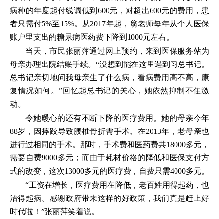
病种的年度起付线调低到600元，对超出600元的费用，患
者只需付5%至15%。从2017年起，翁老师每年从个人医保
账户里支出的糖尿病医药费下降到1000元左右。
当天，市民张丽萍通过网上预约，来到医保服务站为
母亲办理出院结账手续。“没想到能在这里遇到习总书记。
总书记亲切地问我母亲生了什么病，看病费用高不高，康
复情况如何。”回忆起总书记的关心，她依然抑制不住激
动。
令她暖心的还有不断下降的医疗费用。她的母亲今年
88岁，因摔跤导致腰椎骨折需手术。在2013年，老母亲也
进行过相同的手术。那时，手术费和医药费共18000多元，
需要自费9000多元；而由于耗材价格的降低和医保支付方
式的改变，这次13000多元的医疗费，自费只需4000多元。
“工资在增长，医疗费用在降低，老百姓用得起药，也
治得起病。感谢政府带来这样的好政策，我们真是赶上好
时代啦！”张丽萍笑着说。