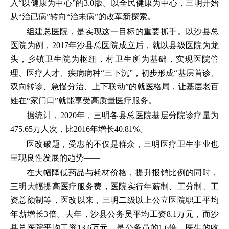
入“以健康为中心”的3.0版。以全民健康为中心，三明开始
从“治已病”转向“治未病”的改革新探索。
组建总医院，是实现这一目标的重要抓手。以沙县总
医院为例，2017年沙县总医院成立后，就以县级医院为龙
头，乡镇卫生院为枢纽，村卫生所为基础，实现医院管
理、医疗人才、疾病病种“三下沉”，初步形成“基层首诊、
双向转诊、急慢分治、上下联动”的就医格局，让基层老百
姓在“家门口”就能享受高质量医疗服务。
据统计，2020年，三明各县总医院基层分院诊疗量为
475.65万人次，比2016年增长40.81%。
医改破题，受惠的不仅是群众，三明医疗卫生事业也
呈现良性发展的趋势——
在大幅降低药品与耗材价格，提升报销比例的同时，
三明大幅提高医疗服务费，医院实行年薪制、工分制、工
资总额制等，医改以来，三明二级以上公立医院职工平均
年薪增长3倍。去年，沙县公务员平均工资8.1万元，而沙
县总医院平均工资13.6万元，是公务员的1.6倍。医生的收