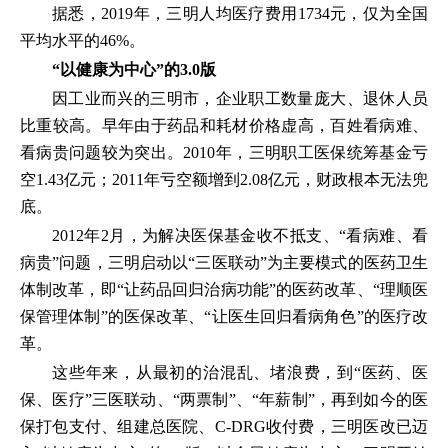
据悉，2019年，三明人均医疗费用1734元，仅为全国
平均水平的46%。
“以健康为中心”的3.0版
因工业而兴的三明市，企业职工数量庞大、退休人员
比重较高。早年由于药品和耗材价格虚高，百姓看病难、
看病贵问题较为突出。2010年，三明职工医保统筹基金亏
空1.43亿元；2011年亏空额增到2.08亿元，财政根本无法兜
底。
2012年2月，为解决医保基金收不抵支、“看病难、看
病贵”问题，三明启动以“三医联动”为主要模式的医药卫生
体制改革，即“让药品回归治病功能”的医药改革、“理顺医
保管理体制”的医保改革、“让医生回归看病角色”的医疗改
革。
这些年来，从最初的治混乱、堵浪费，到“医药、医
保、医疗”三医联动、“两票制”、“年薪制”，再到如今的医
保打包支付、组建总医院、C-DRG收付费，三明医改已迈