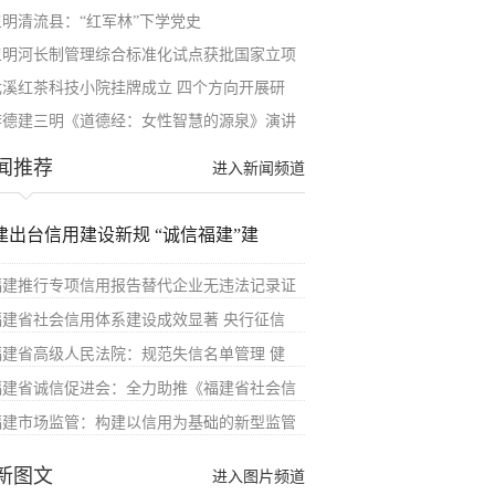
三明清流县：“红军林”下学党史
三明河长制管理综合标准化试点获批国家立项
尤溪红茶科技小院挂牌成立 四个方向开展研
李德建三明《道德经：女性智慧的源泉》演讲
闻推荐
进入新闻频道
建出台信用建设新规 “诚信福建”建
福建推行专项信用报告替代企业无违法记录证
福建省社会信用体系建设成效显著 央行征信
福建省高级人民法院：规范失信名单管理 健
福建省诚信促进会：全力助推《福建省社会信
福建市场监管：构建以信用为基础的新型监管
新图文
进入图片频道