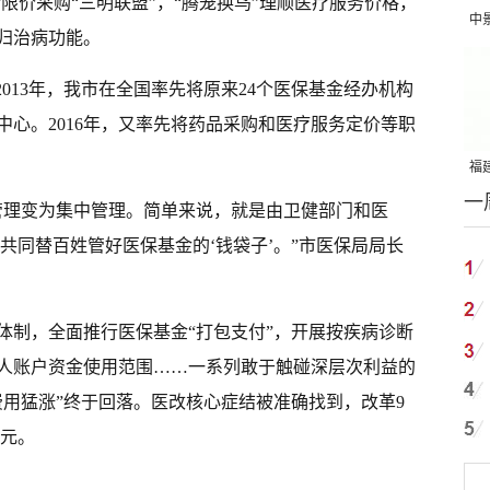
合限价采购“三明联盟”，“腾笼换鸟”理顺医疗服务价格，
中
归治病功能。
吨
2013年，我市在全国率先将原来24个医保基金经办机构
心。2016年，又率先将药品采购和医疗服务定价等职
福建
一
国
管理变为集中管理。简单来说，就是由卫健部门和医
，共同替百姓管好医保基金的‘钱袋子’。”市医保局局长
体制，全面推行医保基金“打包支付”，开展按疾病诊断
人账户资金使用范围……一系列敢于触碰深层次利益的
费用猛涨”终于回落。医改核心症结被准确找到，改革9
亿元。