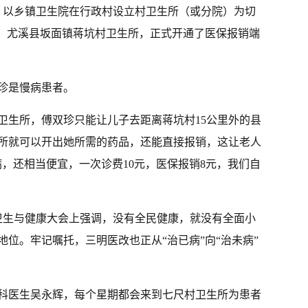
定，以乡镇卫生院在行政村设立村卫生所（或分院）为切
后，尤溪县坂面镇蒋坑村卫生所，正式开通了医保报销端
双珍是慢病患者。
卫生所，傅双珍只能让儿子去距离蒋坑村15公里外的县
所就可以开出她所需的药品，还能直接报销，这让老人
，还相当便宜，一次诊费10元，医保报销8元，我们自
国卫生与健康大会上强调，没有全民健康，就没有全面小
位。牢记嘱托，三明医改也正从“治已病”向“治未病”
科医生吴永辉，每个星期都会来到七尺村卫生所为患者