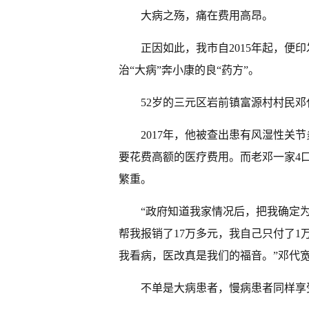
大病之殇，痛在费用高昂。
正因如此，我市自2015年起，便
治“大病”奔小康的良“药方”。
52岁的三元区岩前镇富源村村民邓
2017年，他被查出患有风湿性关
要花费高额的医疗费用。而老邓一家4
繁重。
“政府知道我家情况后，把我确定
帮我报销了17万多元，我自己只付了
我看病，医改真是我们的福音。”邓代
不单是大病患者，慢病患者同样享