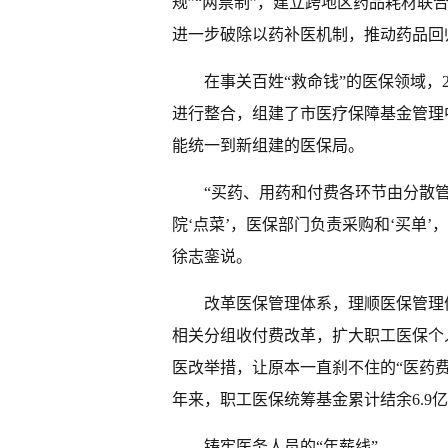
规”“两票制”，建立跨地区药品耗材联
进一步破除以药补医机制，推动药品回
在事关百姓“救命钱”的医保领域，
进行整合，组建了市医疗保障基金管理中
能统一到新组建的医保局。
“买药、用药和付费各环节由分散
院‘点菜’，医保部门负责采购和‘买单’
徐志銮说。
改革医保管理体系，理顺医保管理
相关分组收付费改革，扩大职工医保个
医改举措，让原本一直刹不住的“医药
年来，职工医保统筹基金累计结余6.9
铸牢医务人员的“年薪线”