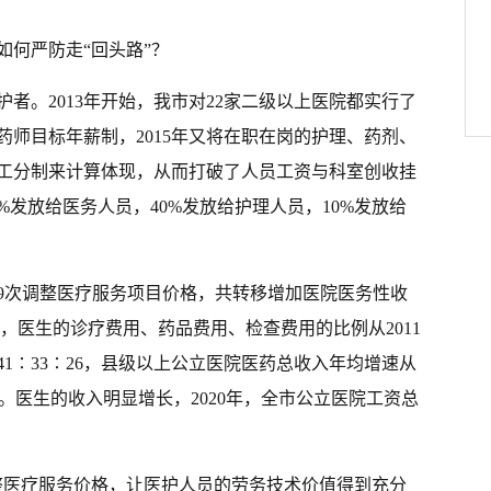
如何严防走“回头路”？
者。2013年开始，我市对22家二级以上医院都实行了
师目标年薪制，2015年又将在职在岗的护理、药剂、
工分制来计算体现，从而打破了人员工资与科室创收挂
%发放给医务人员，40%发放给护理人员，10%发放给
过9次调整医疗服务项目价格，共转移增加医院医务性收
中，医生的诊疗费用、药品费用、检查费用的比例从2011
年的41∶33∶26，县级以上公立医院医药总收入年均增速从
7%。医生的收入明显增长，2020年，全市公立医院工资总
整医疗服务价格，让医护人员的劳务技术价值得到充分