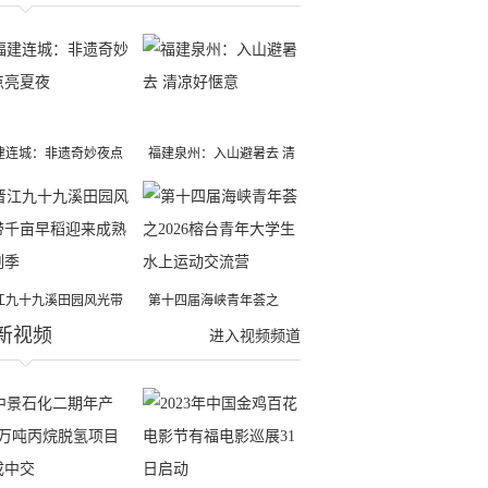
建连城：非遗奇妙夜点
福建泉州：入山避暑去 清
夏夜
凉好惬意
江九十九溪田园风光带
第十四届海峡青年荟之
新视频
亩早稻迎来成熟收割季
2026榕台青年大学生水上
进入视频频道
运动交流营