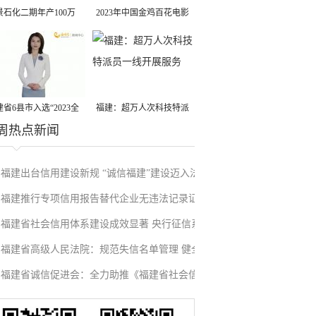
景石化二期年产100万
2023年中国金鸡百花电影
丙烷脱氢项目建成中交
节有福电影巡展31日启动
省6县市入选“2023全
福建：超万人次科技特派
周热点新闻
县域发展潜力百强县”
员一线开展服务
福建出台信用建设新规 “诚信福建”建设迈入法
福建推行专项信用报告替代企业无违法记录证
治化新阶段
福建省社会信用体系建设成效显著 央行征信系
明改革成效显著
福建省高级人民法院：规范失信名单管理 健全
统赋能实体经济
福建省诚信促进会：全力助推《福建省社会信
信用修复机制
用条例》落地见效