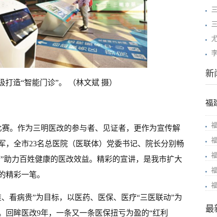
新
打造“智能门诊”。 （林文斌 摄）
福
讲比赛。作为三明医改的参与者、见证者，更作为宣传解
军，全市23名总医院（医联体）党委书记、院长分别畅
病”助力百姓健康的医改效益。精彩的宣讲，是我市扩大
的精彩一笔。
病难、看病贵”为目标，以医药、医保、医疗“三医联动”为
最
。回眸医改9年，一条又一条医保扭亏为盈的“红利