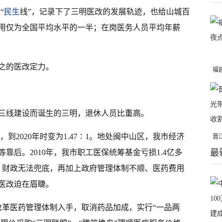
“
民生
线”，记录下了三明医改的发展轨迹，也给山城百
费用仅为全国平均水平的一半；在岗医务人员平均年薪
之的医改定力。
福
亮
三线建设而诞生的三明，退休人员比重高。
1，到2020年时变为1.47∶1。地处闽中山区，我市经济
晋
最
千
等靠后。2010年，我市职工医保统筹基金亏损1.4亿多
元。财政无法兜底，再加上政府管理体制不顺、医药费用
医改迫在眉睫。
从改革医药管理体制入手，取消药品加成，实行“一品两