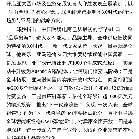
开店亚太区市场及业务拓展负责人邱胜发表主题演讲，以
“生而全球”为核心理念，深度解读跨境电商3.0时代的行业
趋势与亚马逊的战略方向。
邱胜指出，中国跨境电商已从最初的“产品出口”、到
“品牌出海”，进入以AI驱动、品牌主导、全球供应链协同
为特征的3.0时代——新一代卖家从第一天起，目标就是全
球。他表示，亚马逊将从四大维度持续赋能中国卖家：一
是AI赋能，亚马逊已推出超过1000个生成式AI应用，卖家
助手升级为Agentic AI智能体，让跨境门槛变成阶梯；二是
全球拓展，亚马逊向国内卖家开放19大站点，商品可配送
至200多个国家和地区，拥有数亿活跃用户和超过2亿Prime
付费会员；三是供应链革新，依托全球累计超1000亿美元
的物流投资，推出“下一代跨境链”，实现“一次入仓、全球
销售”；作为“下一代跨境链”的重要组成部分，首个亚马逊
全球智能枢纽仓GWD落地深圳，对卖家全面开放；四是本
地深耕，进一步深入中国产业带，以贴近企业需求的本地
化服务助力品牌全球化。